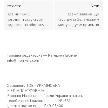
Навігація
Previous:
Next:
записів
Країни НАТО
Трамп заявив, що
погодили структуру
зустріч із Зеленським
видатків на оборону
минула дуже приємно
Головна редакторка — Катерина Ейхман
info@hronikers.com
Засновник: ТОВ «УКРАЇНСЬКА
МЕДІАПЛАТФОРМА»
Рішення Національної ради України з питань
телебачення і радіомовлення №1631
Ідентифікатор медіа: R40-06400