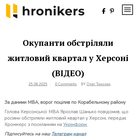
Skip
to
TOG
content
Хронікерс
Інформаційний
знак якості
Окупанти обстріляли
житловий квартал у Херсоні
(ВІДЕО)
25.06.2025
0 Comments
BY
Олег Тихолиз
За даними МВА, ворог поцілив по Корабельному району
Голова Херсонської МВА Ярослав Шанько повідомив, що
росіяни обстріляли житловий квартал у Херсоні, передає
Хронікерс з посиланням на
Укрінформ.
Підписуйтесь на наш
Телеграм-канал