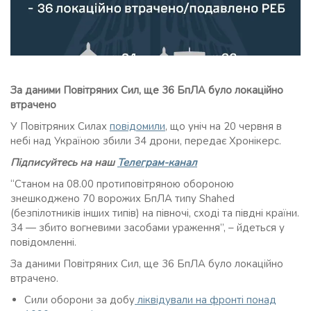
За даними Повітряних Сил, ще 36 БпЛА було локаційно
втрачено
У Повітряних Силах
повідомили
, що уніч на 20 червня в
небі над Україною збили 34 дрони, передає Хронікерс.
Підписуйтесь на наш
Телеграм-канал
“Станом на 08.00 протиповітряною обороною
знешкоджено 70 ворожих БпЛА типу Shahed
(безпілотників інших типів) на півночі, сході та півдні країни.
34 — збито вогневими засобами ураження”, – йдеться у
повідомленні.
За даними Повітряних Сил, ще 36 БпЛА було локаційно
втрачено.
Сили оборони за добу
ліквідували на фронті понад