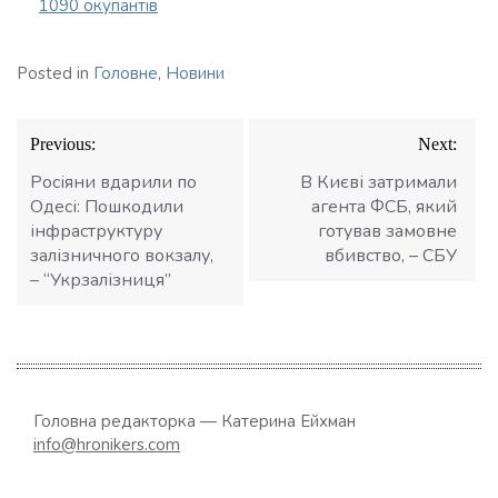
1090 окупантів
Posted in
Головне
,
Новини
Навігація
Previous:
Next:
записів
Росіяни вдарили по
В Києві затримали
Одесі: Пошкодили
агента ФСБ, який
інфраструктуру
готував замовне
залізничного вокзалу,
вбивство, – СБУ
– “Укрзалізниця”
Головна редакторка — Катерина Ейхман
info@hronikers.com