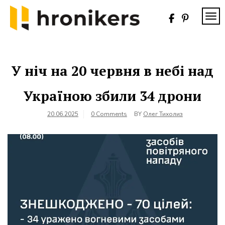
Skip
to
TOG
content
Хронікерс
Інформаційний
знак якості
У ніч на 20 червня в небі над
Україною збили 34 дрони
20.06.2025
0 Comments
BY
Олег Тихолиз