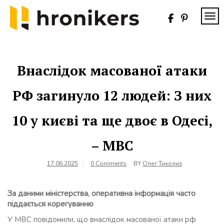
Skip
to
TOG
content
Хронікерс
Інформаційний
знак якості
Внаслідок масованої атаки
РФ загинуло 12 людей: З них
10 у києві та ще двоє в Одесі,
– МВС
17.06.2025
0 Comments
BY
Олег Тихолиз
За даними міністерства, оперативна інформація часто
піддається корегуванню
У МВС повідомили, що внаслідок масованої атаки рф