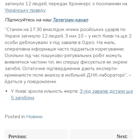
загинуло 12 людей, передає Хронікерс з посиланням на
Українську правду
.
Підписуйтесь на наш
Телеграм-канал
“Станом на 17:30 внаслідок нічних російських ударів по
Україні загинуло 12 людей. З них 10 – у місті Києві та ще 2
особи деблокували з-під завалів в Одесі. На жаль,
оперативна інформація часто піддається корегуванню.
Оскільки під час пошуково-рятувальних робіт можуть
виявлятися частини тіл, які спершу фіксуються як окремі
загиблі. Остаточне підтвердження дають експерти-
криміналісти після аналізу в мобільній ДНК-лабораторії”, –
йдеться у повідомленні.
У Києві зросла кількість жертв:
З-під завалів дістали ще
5 загиблих
Posted in
Новини
Навігація
Previous:
Next: