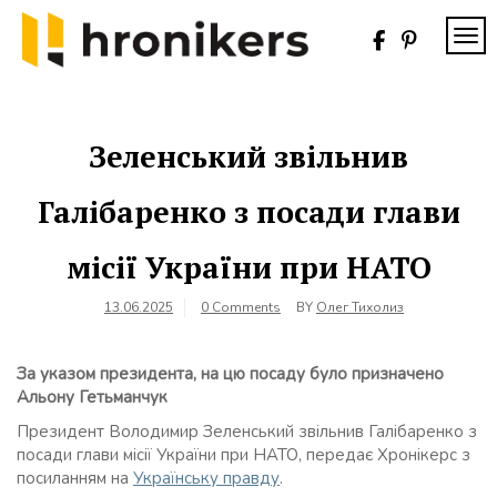
Skip
to
TOG
content
Хронікерс
Інформаційний
знак якості
Зеленський звільнив
Галібаренко з посади глави
місії України при НАТО
13.06.2025
0 Comments
BY
Олег Тихолиз
За указом президента, на цю посаду було призначено
Альону Гетьманчук
Президент Володимир Зеленський звільнив Галібаренко з
посади глави місії України при НАТО, передає Хронікерс з
посиланням на
Українську правду
.