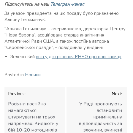
Підписуйтесь на наш
Телеграм-канал
За указом президента, на цю посаду було призначено
Альону Гетьманчук.
“Альона Гетьманчук – американістка, директорка Центру
“Нова Європа”, асоційована старша аналітикиня
Атлантичної Ради США, а також постійна авторка
“Європейської правди”, – повідомили у виданні.
Зеленський
ввів у дію рішення РНБО про нові санкції
Posted in
Новини
Навігація
Previous:
Next:
записів
Росіяни постійно
У Раді пропонують
намагаються
встановити
штурмувати на трьох
кримінальну
напрямках: Кидають у
відповідальність за
бій 10-20 мотоциклів
злочини, вчинені