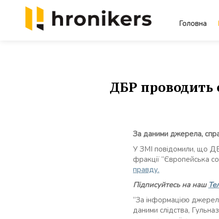
Skip
to
Головна
content
Хронікерс
Інформаційний знак якості
ДБР проводить 
За даними джерела, спра
У ЗМІ повідомили, що ДБ
фракції “Європейська со
правду.
Підписуйтесь на наш
Те
“За інформацією джерела
даними слідства, Гульна