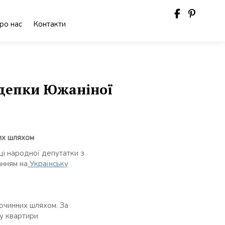
ро нас
Контакти
рдепки Южаніної
них шляхом
ці народної депутатки з
анням на
Українську
лочинних шляхом. За
жу квартири