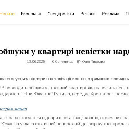
Новини
Економіка
Спецпроєкти
Регіони
Реклама
П
обшуки у квартирі невістки на
13.06.2025
0 Comments
BY
Олег Тихолиз
ва стосується підозри в легалізації коштів, отриманих злочин
Р проводить обшуки у столичній квартирі, яка належить невіст
лідарність” Ніни Южаніної Гульназ, передає Хронікерс з посил
леграм-канал
, справа стосується підозри в легалізації коштів, отриманих з
з Южаніна уклала фіктивний попередній договір купівлі-прода