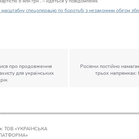
ртістю 8 млн грн”, – йдеться у повідомленні.
 масштабну спецоперацію по боротьбі з незаконним обігом збр
лися про продовження
Росіяни постійно намага
захисту для українських
трьох напрямках: 
рік
ик: ТОВ «УКРАЇНСЬКА
ЛАТФОРМА»