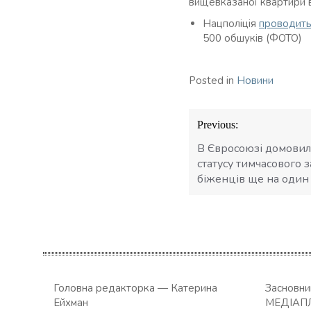
вищевказаної квартири ва
Нацполіція
проводить
500 обшуків (ФОТО)
Posted in
Новини
Навігація
Previous:
записів
В Євросоюзі домови
статусу тимчасового 
біженців ще на один 
Головна редакторка — Катерина
Засновн
Ейхман
МЕДІАП