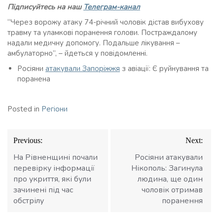
Підписуйтесь на наш
Телеграм-канал
“Через ворожу атаку 74-річний чоловік дістав вибухову
травму та уламкові поранення голови. Постраждалому
надали медичну допомогу. Подальше лікування –
амбулаторно”, – йдеться у повідомленні.
Росіяни
атакували Запоріжжя
з авіації: Є руйнування та
поранена
Posted in
Регіони
Навігація
Previous:
Next:
записів
На Рівненщині почали
Росіяни атакували
перевірку інформації
Нікополь: Загинула
про укриття, які були
людина, ще один
зачинені під час
чоловік отримав
обстрілу
поранення