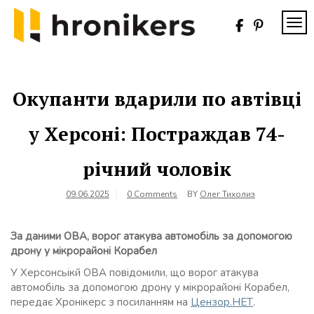
Skip
to
TOG
content
Хронікерс
Інформаційний
знак якості
Окупанти вдарили по автівці
у Херсоні: Постраждав 74-
річний чоловік
09.06.2025
0 Comments
BY
Олег Тихолиз
За даними ОВА, ворог атакува автомобіль за допомогою
дрону у мікрорайоні Корабел
У Херсонсьікй ОВА повідомили, що ворог атакува
автомобіль за допомогою дрону у мікрорайоні Корабел,
передає Хронікерс з посиланням на
Цензор.НЕТ
.