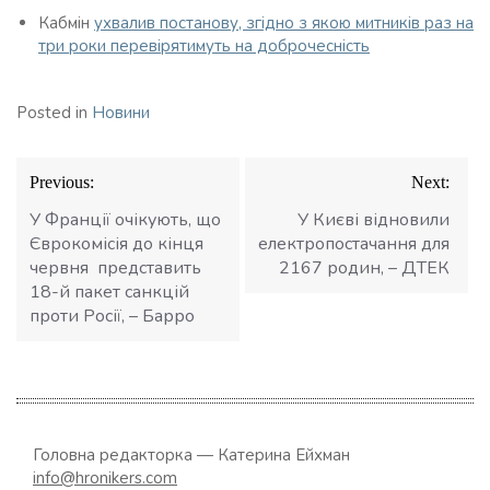
Кабмін
ухвалив постанову, згідно з якою митників раз на
три роки перевірятимуть на доброчесність
Posted in
Новини
Навігація
Previous:
Next:
записів
У Франції очікують, що
У Києві відновили
Єврокомісія до кінця
електропостачання для
червня представить
2167 родин, – ДТЕК
18-й пакет санкцій
проти Росії, – Барро
Головна редакторка — Катерина Ейхман
info@hronikers.com