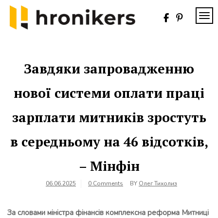
Skip
to
TOG
content
Хронікерс
Інформаційний
знак якості
Завдяки запровадженню
нової системи оплати праці
зарплати митників зростуть
в середньому на 46 відсотків,
– Мінфін
06.06.2025
0 Comments
BY
Олег Тихолиз
За словами міністра фінансів комплексна реформа Митниці