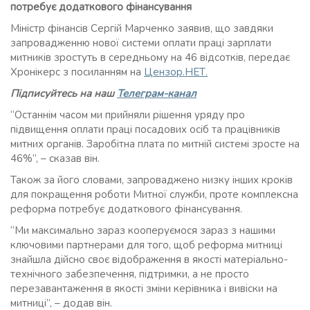
потребує додаткового фінансування
Міністр фінансів Сергій Марченко заявив, що завдяки
запровадженню нової системи оплати праці зарплати
митників зростуть в середньому на 46 відсотків, передає
Хронікерс з посиланням на
Цензор.НЕТ.
Підписуйтесь на наш
Телеграм-канал
“Останнім часом ми прийняли рішення уряду про
підвищення оплати праці посадових осіб та працівників
митних органів. Заробітна плата по митній системі зросте на
46%”, – сказав він.
Також за його словами, запроваджено низку інших кроків
для покращення роботи Митної служби, проте комплексна
реформа потребує додаткового фінансування.
“Ми максимально зараз кооперуємося зараз з нашими
ключовими партнерами для того, щоб реформа митниці
знайшла дійсно своє відображення в якості матеріально-
технічного забезпечення, підтримки, а не просто
перезавантаження в якості зміни керівника і вивіски на
митниці”, – додав він.