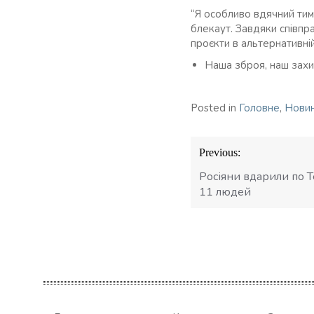
“Я особливо вдячний тим 
блекаут. Завдяки співпр
проєкти в альтернативній 
Наша зброя, наш захи
Posted in
Головне
,
Нови
Навігація
Previous:
записів
Росіяни вдарили по 
11 людей