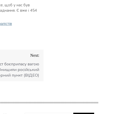
се, щоб у нас був
аднання. Є вже і 454
алістів
Next:
ст боєприпасу вагою
 Знищили російський
орний пункт (ВІДЕО)