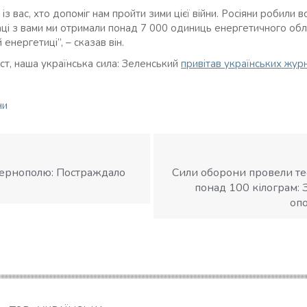
із вас, хто допоміг нам пройти зими цієї війни. Росіяни робили в
аці з вами ми отримали понад 7 000 одиниць енергетичного обл
енергетиці”, – сказав він.
ст, наша українська сила: Зеленський
привітав українських журн
ни
Тернополю: Постраждало
Сили оборони провели те
понад 100 кілограм:
оп