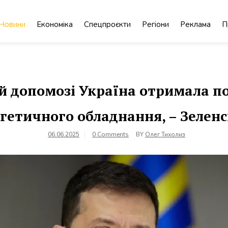
Новини
Економіка
Спецпроєкти
Регіони
Реклама
П
й допомозі Україна отримала по
гетичного обладнання, – Зелен
06.06.2025
0 Comments
BY
Олег Тихолиз