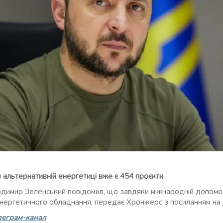
 альтернативній енергетиці вже є 454 проєкти
димир Зеленський повідомив, що завдяки міжнародній допомоз
енергетичного обладнання, передає Хронікерс з посиланням на
леграм-канал