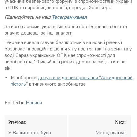
учасників безпекового форуму із спроможностями України
в ОПК та виробництів дронів, передає Хронікерс.
Підписуйтесь на наш
Телеграм-канал
За його словами, українські дрони протестовані в бою та
значно дешевші за інші аналоги
“Україна вивела галузь безпілотників на новий рівень і
розвиває інноваційні рішення як у повітрі, так і на землі та у
воді. Зараз український ОПК має спроможності для
виробництва 10 мільйонів різних дронів на рік”, – сказав
він.
Міноборони
допустили до використання “Антидроновий
пістоль”
вітчизняного виробництва
Posted in
Новини
Навігація
Previous:
Next:
записів
У Вашингтоні було
Мерц планує