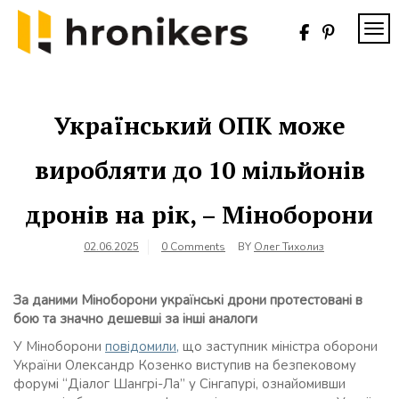
Skip
to
TOG
content
Хронікерс
Інформаційний
знак якості
Український ОПК може
виробляти до 10 мільйонів
дронів на рік, – Міноборони
02.06.2025
0 Comments
BY
Олег Тихолиз
За даними Міноборони українські дрони протестовані в
бою та значно дешевші за інші аналоги
У Міноборони
повідомили,
що заступник міністра оборони
України Олександр Козенко виступив на безпековому
форумі “Діалог Шангрі-Ла” у Сінгапурі, ознайомивши