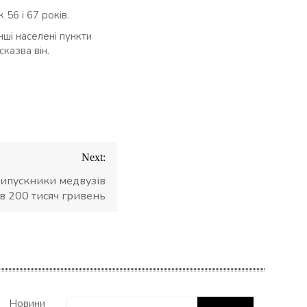
56 і 67 років.
нші населені пункти
казва він.
Next:
випускники медвузів
в 200 тисяч гривень
Пошук:
Новини