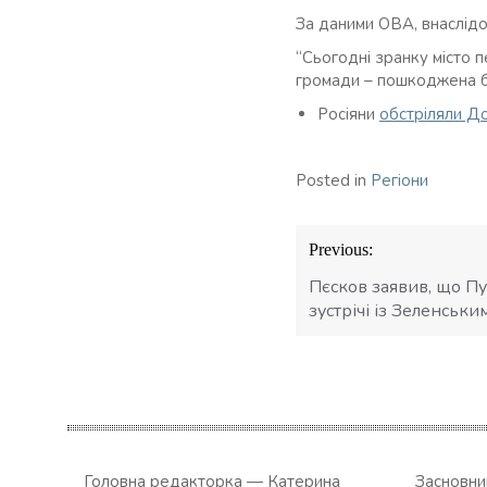
За даними ОВА, внаслідок
“Сьогодні зранку місто п
громади – пошкоджена буд
Росіяни
обстріляли Д
Posted in
Регіони
Навігація
Previous:
записів
Пєсков заявив, що Пу
зустрічі із Зеленськи
Головна редакторка — Катерина
Засновн