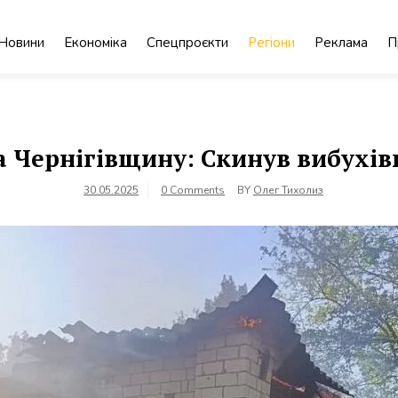
Новини
Економіка
Спецпроєкти
Регіони
Реклама
П
а Чернігівщину: Скинув вибухівк
30.05.2025
0 Comments
BY
Олег Тихолиз