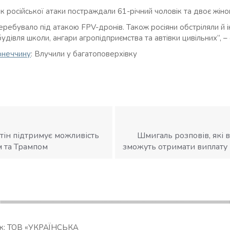
 російської атаки постраждали 61-річний чоловік та двоє жінок 
еребувало під атакою FPV-дронів. Також росіяни обстріляли й і
івля школи, ангари агропідприємства та автівки цивільних”, – с
онеччину
: Влучили у багатоповерхівку
тін підтримує можливість
Шмигаль розповів, які 
м та Трампом
зможуть отримати виплату 
ик: ТОВ «УКРАЇНСЬКА