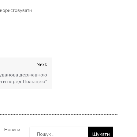
икористовувати
Next:
Буданова державною
луги перед Польщею”
Пошук:
Новини