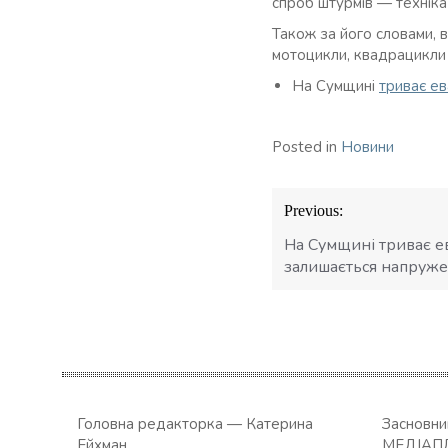
спроб штурмів — техніка 
Також за його словами, 
мотоцикли, квадрацикли 
На Сумщині
триває ев
Posted in
Новини
Навігація
Previous:
записів
На Сумщині триває ев
залишається напруж
Головна редакторка — Катерина
Засновн
Ейхман
МЕДІАП