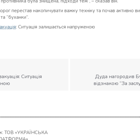
противника була знищена, підходи теж”, – сказав він.
ворог перестав накопичувати важку техніку та почав активно в
та “буханки”.
акуація
: Ситуація залишається напруженою
акуація: Ситуація
Дуда нагородив 
еною
відзнакою “За зас
ик: ТОВ «УКРАЇНСЬКА
ЛАТФОРМА»