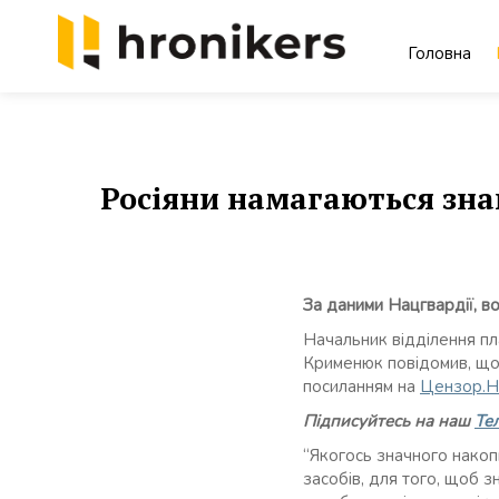
Skip
to
Головна
content
Хронікерс
Інформаційний знак якості
Росіяни намагаються знай
За даними Нацгвардії, в
Начальник відділення пл
Крименюк повідомив, що 
посиланням на
Цензор.
Підписуйтесь на наш
Те
“Якогось значного накопи
засобів, для того, щоб з