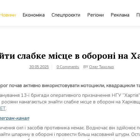
Новини
Економіка
Спецпроєкти
Регіони
Реклама
П
ти слабке місце в обороні на Х
30.05.2025
0 Comments
BY
Олег Тихолиз
орог почав активно використовувати мотоцикли, квадрацикли т
анування 13-ї бригади оперативного призначення НГУ “Хартія”,
росіяни намагаються знайти слабке місце в обороні на Харківщ
НЕТ
.
леграм-канал
чення сил і засобів противника немає. Водночас він здійснює п
найти шпарину в обороні і провести більш масований штурм. Оста