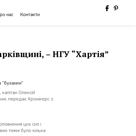
ро нас
Контакти
арківщині, – НГУ “Хартія”
а “буханки”
 капітан Олексій
ині, передає Хронікерс з
оповнення цих сил і
нні тижні було кілька