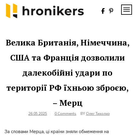
Skip
to
TOG
content
Хронікерс
Інформаційний
знак якості
Велика Британія, Німеччина,
США та Франція дозволили
далекобійні удари по
території РФ їхньою зброєю,
– Мерц
26.05.2025
0 Comments
BY
Олег Тихолиз
За словами Мерца, ці країни зняли обмеження на