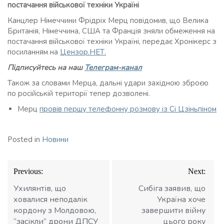
постачання військової техніки Україні
Канцлер Німеччини Фрідріх Мерц повідомив, що Велика
Британія, Німеччина, США та Франція зняли обмеження на
постачання військової техніки Україні, передає Хронікерс з
посиланням на
Цензор.НЕТ.
Підписуйтесь на наш
Телеграм-канал
Також за словами Мерца, дальні удари західною зброєю
по російській території тепер дозволені.
Мерц
провів першу телефонну розмову із Сі Цзіньпіном
Posted in
Новини
Навігація
Previous:
Next:
записів
Ухилянтів, що
Сибіга заявив, що
ховалися неподалік
Україна хоче
кордону з Молдовою,
завершити війну
“засікли” дрони ДПСУ
цього року