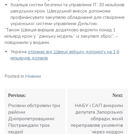
Коаліція систем безпеки та управління ІТ: 30 мільйонів
шведських крон. Шведський внесок допоможе
профінансувати закупівлю обладнання для створення
української системи управління Дельтою.
“Також Швеція вирішив додатково виділити понад 1
мільярд крон у “данську модель” із закупівлі зброї”, –
повідомили у виданні.
Україна
отримає від Швеції війську допомогу на 1,6
мільярдів доларів
Posted in
Новини
Навігація
Previous:
Next:
записів
Росіяни обстріляли три
НАБУ і САП викрили
райони
депутата Запорізької
Дніпропетровщини:
облради, який
Постраждали троє
переправляв ухилянтів
людей
через кордон