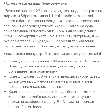
Підписуйтесь на наш
Телеграм-канал
“Зазначається, що 22 травня уряд країни ухвалив рішення
доручити Збройним силам Швеції зробити фінансові
внески в багатосторонні фонди та ініціативи, спрямовані на
посилення обороноздатності України. Загальна сума
пожертвувань становить близько 4,8 млрд шведських
крон. Ці пожертви є частиною 19 пакету підтримки, який
був представлений урядом 31 березня та ухвалений
парламентом країни 29 квітня”, – повідомили у виданні.
Уряд Швеції планує зробити внески до наступних коаліцій:
Коаліція з розмінування: 100 мільйонів крон. Допомога
Швеції допоможе профінансувати закупівлю
обладнання для розмінування.
Коаліція дронів: 300 мільйонів шведських крон. Швеції
допоможе профінансувати закупівлю різних типів
безпілотних літальних апаратів.
Коаліція з безпеки на морі: 50 мільйонів шведських
крон. Шведський внесок допоможе фінансувати
навчання особового складу ВМС України в рамках
операції Intercharge.