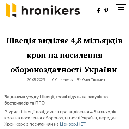
Skip
to
TOG
content
Хронікерс
Інформаційний
знак якості
Швеція виділяє 4,8 мільярдів
крон на посилення
обороноздатності України
26.05.2025
0 Comments
BY
Олег Тихолиз
За даними уряду Швеції, гроші підуть на закупівлю
боєприпасів та ППО
В уряді Швеції повідомили про виділення 4,8 мільярдів
крон на посилення обороноздатності України, передає
Хронікерс з посиланням на
Цензор.НЕТ
.