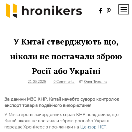
Skip
to
TOG
content
Хронікерс
Інформаційний
знак якості
У Китаї стверджують що,
ніколи не постачали зброю
Росії або Україні
21.05.2025
0 Comments
BY
Олег Тихолиз
За даними МЗС КНР, Китай начебто суворо контролює
експорт товарів подвійного використання
У Міністерстві закордонних справ КНР повідомили, що
Китай ніколи не постачали зброю росії або Україні,
передає Хронікерс з посиланням на
Цензор.НЕТ.