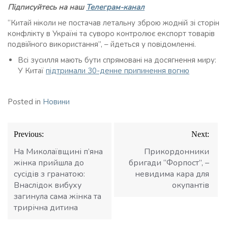
Підписуйтесь на наш
Телеграм-канал
“Китай ніколи не постачав летальну зброю жодній зі сторін
конфлікту в Україні та суворо контролює експорт товарів
подвійного використання”, – йдеться у повідомленні.
Всі зусилля мають бути спрямовані на досягнення миру:
У Китаї
підтримали 30-денне припинення вогню
Posted in
Новини
Навігація
Previous:
Next:
записів
На Миколаївщині п’яна
Прикордонники
жінка прийшла до
бригади “Форпост”, –
сусідів з гранатою:
невидима кара для
Внаслідок вибуху
окупантів
загинула сама жінка та
трирічна дитина