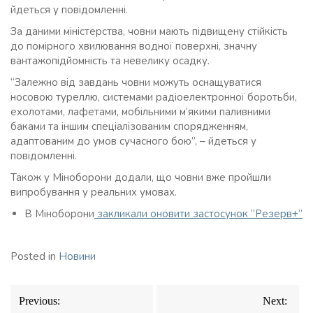
йдеться у повідомленні.
За даними міністерства, човни мають підвищену стійкість
до помірного хвилювання водної поверхні, значну
вантажопідйомність та невелику осадку.
“Залежно від завдань човни можуть оснащуватися
носовою туреллю, системами радіоелектронної боротьби,
ехолотами, лафетами, мобільними м’якими паливними
баками та іншим спеціалізованим спорядженням,
адаптованим до умов сучасного бою”, – йдеться у
повідомленні.
Також у Міноборони додали, що човни вже пройшли
випробування у реальних умовах.
В Міноборони
закликали оновити застосунок “Резерв+”
Posted in
Новини
Навігація
Previous:
Next:
записів