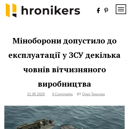
Skip
to
TOG
content
Хронікерс
Інформаційний
знак якості
Міноборони допустило до
експлуатації у ЗСУ декілька
човнів вітчизняного
виробництва
21.05.2025
0 Comments
BY
Олег Тихолиз