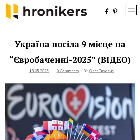
Skip
to
TOG
content
Хронікерс
Інформаційний
знак якості
Україна посіла 9 місце на
“Євробаченні-2025” (ВІДЕО)
18.05.2025
0 Comments
BY
Олег Тихолиз