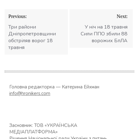
Навігація
Previous:
Next:
записів
Три райони
У ніч на 18 травня
Дніпропетровщини
Сили ППО збили 88
обстріляв ворог 18
ворожих БпЛА
травня
Головна редакторка — Катерина Ейхман
info@hronikers.com
Засновник: ТОВ «УКРАЇНСЬКА
МЕДІАПЛАТФОРМА»
Рішення Національної ради України з питань