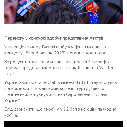
Перемогу у конкурсі здобув представник Австрії
У швейціраському Базелі відбувся фінал пісенного
конкурсу “Євробачення-2025”, передає Хронікерс.
За результатами голосування кришталевий мікрофон
отримав представник Австрії, співак JJ з піснею Wasted
Love.
Український гурт Ziferblat із піснею Bird of Pray виступив
під номером 7. У кінці номера соліст гурту Данило
Лещинський вигукнув зі сцени Євробачення “Слава
Україні”.
Слід зазначити, що Україну у 12 балів не оцінила жодна
країна.