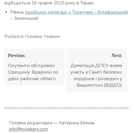
відбудеться 16 травня 2025 року в Тирані.
Рівень
російської делегації у Туреччині – бутафорський
,
– Зеленський
Posted in
Головне
,
Новини
Навігація
Previous:
Next:
записів
Окупанти обстріляли
Делегація ДПСУ взяла
Одещину: Вдарили по
участь у Саміті безпеки
двох районах області
кордонів і розвідки у
Вашингтоні (ВІДЕО)
Головна редакторка — Катерина Ейхман
info@hronikers.com