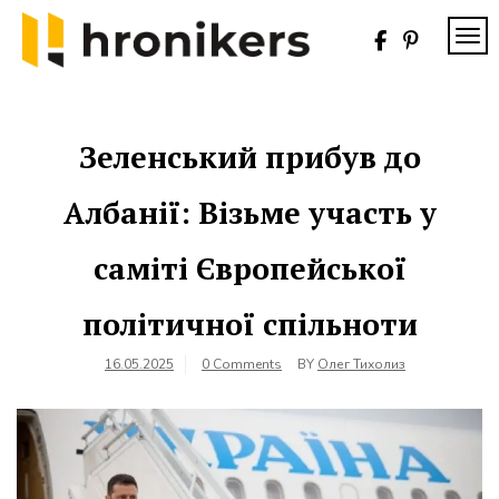
Skip
to
TOG
content
Хронікерс
Інформаційний
знак якості
Зеленський прибув до
Албанії: Візьме участь у
саміті Європейської
політичної спільноти
16.05.2025
0 Comments
BY
Олег Тихолиз