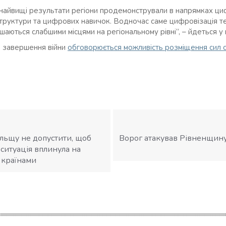
 найвищі результати регіони продемонстрували в напрямках циф
труктури та цифрових навичок. Водночас саме цифровізація те
аються слабшими місцями на регіональному рівні”, – йдеться у 
о завершення війни
обговорюється можливість розміщення сил с
ольщу не допустити, щоб
Ворог атакував Рівненщину
ситуація вплинула на
 країнами