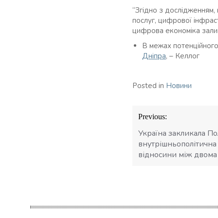
“Згідно з дослідженням,
послуг, цифрової інфрас
цифрова економіка залиш
В межах потенційног
Дніпра
, – Келлог
Posted in
Новини
Навігація
Previous:
записів
Україна закликала П
внутрішньополітична 
відносини між двома