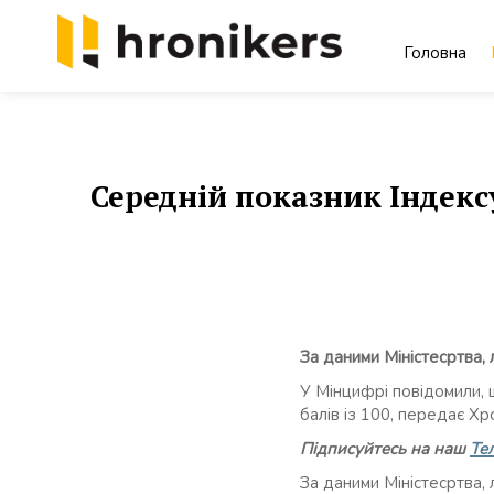
Skip
to
Головна
content
Хронікерс
Інформаційний знак якості
Середній показник Індекс
За даними Міністесртва,
У Мінцифрі повідомили, 
балів із 100, передає Х
Підписуйтесь на наш
Те
За даними Міністесртва,