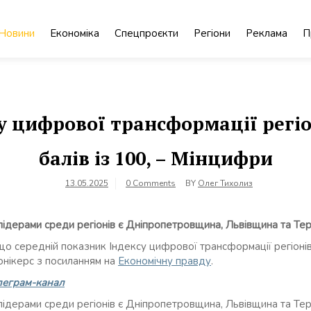
Новини
Економіка
Спецпроєкти
Регіони
Реклама
П
у цифрової трансформації регіон
балів із 100, – Мінцифри
13.05.2025
0 Comments
BY
Олег Тихолиз
 лідерами среди регіонів є Дніпропетровщина, Львівщина та Те
що середній показник Індексу цифрової трансформації регіонів 
ронікерс з посиланням на
Економічну правду
.
леграм-канал
 лідерами среди регіонів є Дніпропетровщина, Львівщина та Те