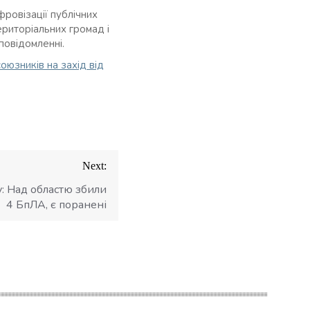
ровізації публічних
риторіальних громад і
повідомленні.
оюзників на захід від
Next:
: Над областю збили
4 БпЛА, є поранені