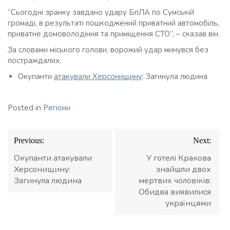
“Сьогодні зранку завдано удару БпЛА по Сумській
громаді, в результаті пошкоджений приватний автомобіль,
приватне домоволодіння та приміщення СТО”, – сказав він.
За словами міського голови, ворожий удар минувся без
постраждалих.
Окупанти
атакували Херсонищину
: Загинула людина
Posted in
Регіони
Навігація
Previous:
Next:
записів
Окупанти атакували
У готелі Кракова
Херсонищину:
знайшли двох
Загинула людина
мертвих чоловіків:
Обидва виявилися
українцями