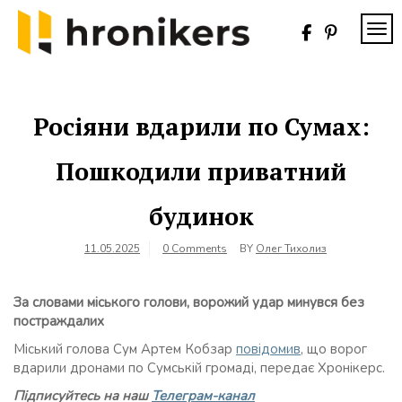
Skip
to
TOG
content
Хронікерс
Інформаційний
знак якості
Росіяни вдарили по Сумах:
Пошкодили приватний
будинок
11.05.2025
0 Comments
BY
Олег Тихолиз
За словами міського голови, ворожий удар минувся без
постраждалих
Міський голова Сум Артем Кобзар
повідомив
, що ворог
вдарили дронами по Сумській громаді, передає Хронікерс.
Підписуйтесь на наш
Телеграм-канал