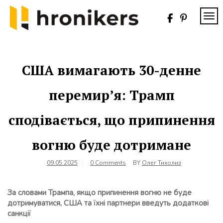
Skip
to
TOG
content
Хронікерс
Інформаційний
знак якості
США вимагають 30-денне
перемир’я: Трамп
сподівається, що припинення
вогню буде дотримане
09.05.2025
0 Comments
BY
Олег Тихолиз
За словами Трампа, якщо припинення вогню не буде
дотримуватися, США та їхні партнери введуть додаткові
санкції