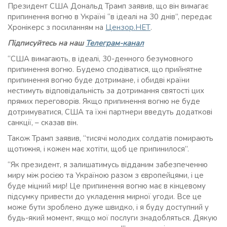
Президент США Дональд Трамп заявив, що він вимагає
припинення вогню в Україні “в ідеалі на 30 днів”, передає
Хронікерс з посиланням на
Цензор.НЕТ
.
Підписуйтесь на наш
Телеграм-канал
“США вимагають, в ідеалі, 30-денного безумовного
припинення вогню. Будемо сподіватися, що прийнятне
припинення вогню буде дотримане, і обидві країни
нестимуть відповідальність за дотримання святості цих
прямих переговорів. Якщо припинення вогню не буде
дотримуватися, США та їхні партнери введуть додаткові
санкції, – сказав він.
Також Трамп заявив, “тисячі молодих солдатів помирають
щотижня, і кожен має хотіти, щоб це припинилося”.
“Як президент, я залишатимусь відданим забезпеченню
миру між росією та Україною разом з європейцями, і це
буде міцний мир! Це припинення вогню має в кінцевому
підсумку привести до укладення мирної угоди. Все це
може бути зроблено дуже швидко, і я буду доступний у
будь-який момент, якщо мої послуги знадобляться. Дякую