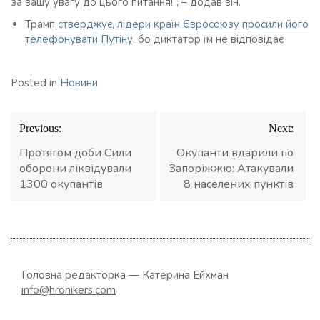
за вашу увагу до цього питання!”, – додав він.
Трамп
стверджує, лідери країн Євросоюзу просили його
телефонувати Путіну
, бо диктатор їм не відповідає
Posted in
Новини
Навігація
Previous:
Next:
записів
Протягом доби Сили
Окупанти вдарили по
оборони ліквідували
Запоріжжю: Атакували
1300 окупантів
8 населених пунктів
Головна редакторка — Катерина Ейхман
info@hronikers.com