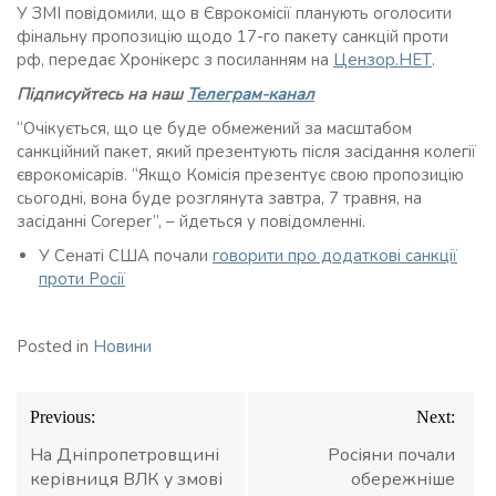
У ЗМІ повідомили, що в Єврокомісії планують оголосити
фінальну пропозицію щодо 17-го пакету санкцій проти
рф, передає Хронікерс з посиланням на
Цензор.НЕТ
.
Підписуйтесь на наш
Телеграм-канал
“Очікується, що це буде обмежений за масштабом
санкційний пакет, який презентують після засідання колегії
єврокомісарів. “Якщо Комісія презентує свою пропозицію
сьогодні, вона буде розглянута завтра, 7 травня, на
засіданні Coreper”, – йдеться у повідомленні.
У Сенаті США почали
говорити про додаткові санкції
проти Росії
Posted in
Новини
Навігація
Previous:
Next:
записів
На Дніпропетровщині
Росіяни почали
керівниця ВЛК у змові
обережніше