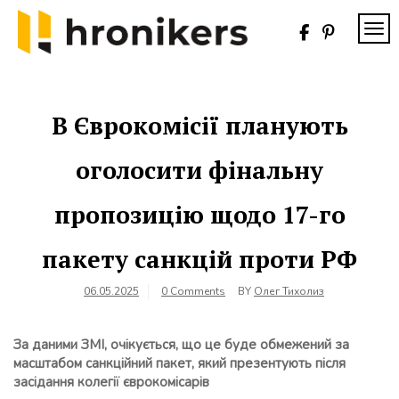
Skip
to
TOG
content
Хронікерс
Інформаційний
знак якості
В Єврокомісії планують
оголосити фінальну
пропозицію щодо 17-го
пакету санкцій проти РФ
06.05.2025
0 Comments
BY
Олег Тихолиз
За даними ЗМІ, очікується, що це буде обмежений за
масштабом санкційний пакет, який презентують після
засідання колегії єврокомісарів