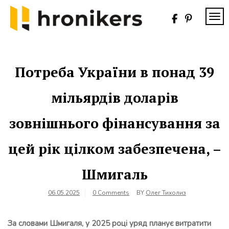
Skip
to
TOG
content
Хронікерс
Інформаційний
знак якості
Потреба України в понад 39
мільярдів доларів
зовнішнього фінансування за
цей рік цілком забезпечена, –
Шмигаль
06.05.2025
0 Comments
BY
Олег Тихолиз
За словами Шмигаля, у 2025 році уряд планує витратити