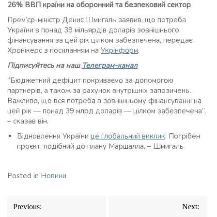
26% ВВП країни на оборонний та безпековий сектор
Прем’єр-міністр Денис Шмигаль заявив, що потреба
України в понад 39 мільярдів доларів зовнішнього
фінансування за цей рік цілком забезпечена, передає
Хронікерс з посиланням на
Укрінформ
.
Підписуйтесь на наш
Телеграм-канал
“Бюджетний дефіцит покриваємо за допомогою
партнерів, а також за рахунок внутрішніх запозичень.
Важливо, що вся потреба в зовнішньому фінансуванні на
цей рік — понад 39 млрд доларів — цілком забезпечена”,
– сказав він.
Відновлення України
це глобальний виклик
: Потрібен
проєкт, подібний до плану Маршалла, – Шмигаль
Posted in
Новини
Навігація
Previous:
Next:
записів