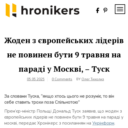
Skip
to
TOG
content
Хронікерс
Інформаційний
знак якості
Жоден з європейських лідерів
не повинен бути 9 травня на
параді у Москві, – Туск
05.05.2025
0 Comments
BY
Олег Тихолиз
За словами Туска, “якщо хтось цього не розуміє, то він
себе ставить трохи поза Спільнотою”
Прем’єр-міністр Польщі Дональд Туск заявив, що жоден з
європейських лідерів не повинен бути 9 травня на параді у
москві, передає Хронікерс з посиланням на
Укрінформ
.