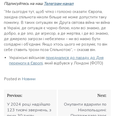
Підписуйтесь на наш
Телеграм-канал
“Ми сьогодні тут, щоб чітко і голосно сказати: Європа,
західна спільнота ніколи більше не може допустити таку
помилку. В таких ситуаціях як Друга світова війна чи війна
в Україні, де ситуація є чорно-білою, коли всі знаємо, де
добро, а де зло, де агресор, а де жертва, і де всі знаємо,
де джерело загрози і небезпеки – ми всі маємо бути
солідарні і об’єднані. Якщо хтось цього не розуміє, то він
себе ставить трохи поза Спільнотою”, – сказав він.
Українські військові
приєдналися до параду до Дня
перемоги в Європі,
який відбувся у Лондоні (ФОТО)
Posted in
Новини
Навігація
Previous:
Next:
записів
У 2024 році надійшло
Окупанти вдарили по
123 тисячі звернень, з
Нікопольщині:
яких 30 тисяч
Постраждало троє