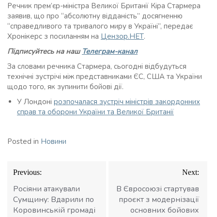
Речник прем’єр-міністра Великої Британії Кіра Стармера
заявив, що про “абсолютну відданість” досягненню
“справедливого та тривалого миру в Україні”, передає
Хронікерс з посиланням на
Цензор.НЕТ
.
Підписуйтесь на наш
Телеграм-канал
За словами речника Стармера, сьогодні відбудуться
технічні зустрічі між представниками ЄС, США та України
щодо того, як зупинити бойові дії.
У Лондоні
розпочалася зустріч міністрів закордонних
справ та оборони України та Великої Британії
Posted in
Новини
Навігація
Previous:
Next:
записів
Росіяни атакували
В Євросоюзі стартував
Сумщину: Вдарили по
проєкт з модернізації
Коровинській громаді
основних бойових