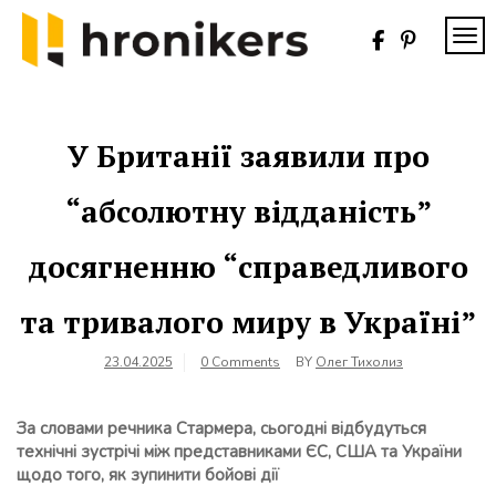
Skip
to
TOG
content
Хронікерс
Інформаційний
знак якості
У Британії заявили про
“абсолютну відданість”
досягненню “справедливого
та тривалого миру в Україні”
23.04.2025
0 Comments
BY
Олег Тихолиз
За словами речника Стармера, сьогодні відбудуться
технічні зустрічі між представниками ЄС, США та України
щодо того, як зупинити бойові дії