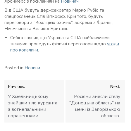
Хронікерс з посиланням на
Новинач
.
Від США будуть держсекретар Марко Рубіо та
спецпосланець Стів Віткофф. Крім того, будуть
переговори з “Коаліцією охочих”, зокрема з Франції,
Німеччини та Великої Британії.
Сибіга заявив, що Україна та США найближчими
тижнями проведуть фізичні переговори щодо
угоди
про копалини
.
Posted in
Новини
Навігація
Previous:
Next:
записів
У Хмельницькому
Росіяни знесли стелу
знайшли тіло курсанта
“Донецька область” на
з вогнепальними
межі із Запорізькою
пораненнями
областю