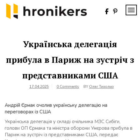
Skip
to
TOG
content
Хронікерс
Інформаційний
знак якості
Українська делегація
прибула в Париж на зустріч з
представниками США
17.04.2025
0 Comments
BY
Олег Тихолиз
Андрій Єрмак очолив українську делегацію на
переговорах із США
Українська делегація у складі очільника МЗС Сибіги,
голови ОП Єрмака та міністра оборони Умєрова прибула в
Париж на зустріч із представниками США, передає