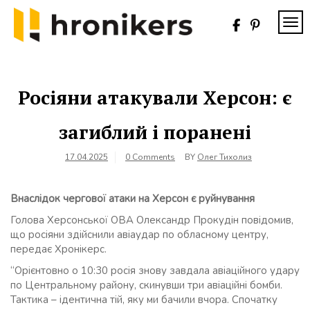
Skip
to
TOG
content
Хронікерс
Інформаційний
знак якості
Росіяни атакували Херсон: є
загиблий і поранені
17.04.2025
0 Comments
BY
Олег Тихолиз
Внаслідок чергової атаки на Херсон є руйнування
Голова Херсонської ОВА Олександр Прокудін повідомив,
що росіяни здійснили авіаудар по обласному центру,
передає Хронікерс.
“Орієнтовно о 10:30 росія знову завдала авіаційного удару
по Центральному району, скинувши три авіаційні бомби.
Тактика – ідентична тій, яку ми бачили вчора. Спочатку