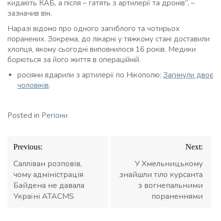
кидають КАБ, а після – гатять з артилерії та дронів”, –
зазначив він.
Наразі відомо про одного загиблого та чотирьох
поранених. Зокрема, до лікарні у тяжкому стані доставили
хлопця, якому сьогодні виповнилося 16 років. Медики
борються за його життя в операційній.
росіяни вдарили з артилерії по Нікополю:
Загинули двоє
чоловіків
.
Posted in
Регіони
Навігація
Previous:
Next:
записів
Салліван розповів,
У Хмельницькому
чому адміністрація
знайшли тіло курсанта
Байдена не давала
з вогнепальними
Україні ATACMS
пораненнями