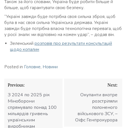
Також за його словами, Україна буде робити більше й
більше, щоб гарантувати свою безпеку.
“Україні завжди буде потрібна своя сильна зброя, щоб
була в нас своя сильна Українська держава. Україні
завжди буде потрібна власна технологічна перевага, щоб
у росії знали: ми відповімо на кожен удар”, – додав він.
Зеленський
розповів про результати консультацій
щодо копалин
Posted in
Головне
,
Новини
Навігація
Previous:
Next:
записів
З 2024 по 2025 рік
Окупанти вкотре
Міноборони
розстріляли
спрямувало понад 100
полоненого
мільярдів гривень
військового ЗСУ, –
українським
Оіфс Генпрокурора
виробникам