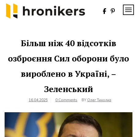
Skip
to
TOG
content
Хронікерс
Інформаційний
знак якості
Більш ніж 40 відсотків
озброєння Сил оборони було
вироблено в Україні, –
Зеленський
16.04.2025
0 Comments
BY
Олег Тихолиз