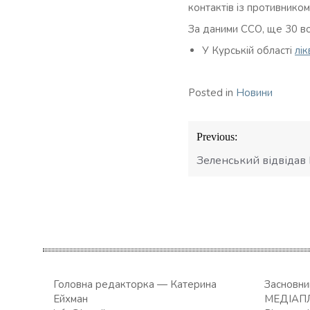
контактів із противником
За даними ССО, ще 30 в
У Курській області
лік
Posted in
Новини
Навігація
Previous:
записів
Зеленський відвідав
Головна редакторка — Катерина
Засновн
Ейхман
МЕДІАП