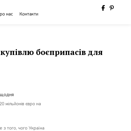
ро нас
Контакти
акупівлю боєприпасів для
а щодня
0 мільйонів євро на
 з того, чого Україна