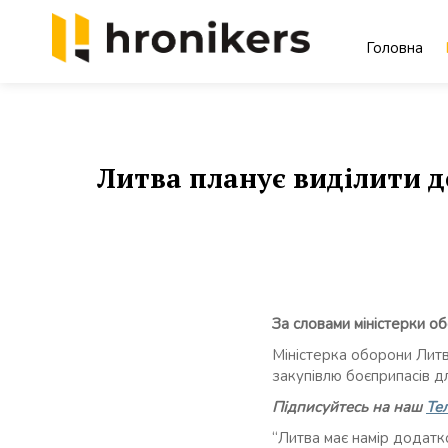
Skip
to
Головна
content
Хронікерс
Інформаційний знак якості
Литва планує виділити д
За словами міністерки о
Міністерка оборони Литв
закупівлю боєприпасів д
Підписуйтесь на наш
Те
“Литва має намір додатко