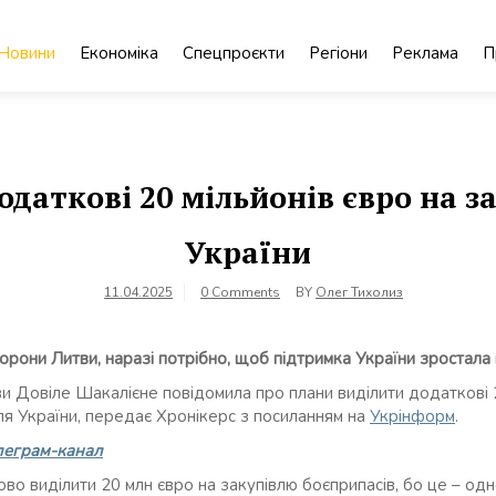
Новини
Економіка
Спецпроєкти
Регіони
Реклама
П
одаткові 20 мільйонів євро на з
України
11.04.2025
0 Comments
BY
Олег Тихолиз
борони Литви, наразі потрібно, щоб підтримка України зростал
и Довіле Шакалієне повідомила про плани виділити додаткові 2
ля України, передає Хронікерс з посиланням на
Укрінформ
.
леграм-канал
во виділити 20 млн євро на закупівлю боєприпасів, бо це – одне