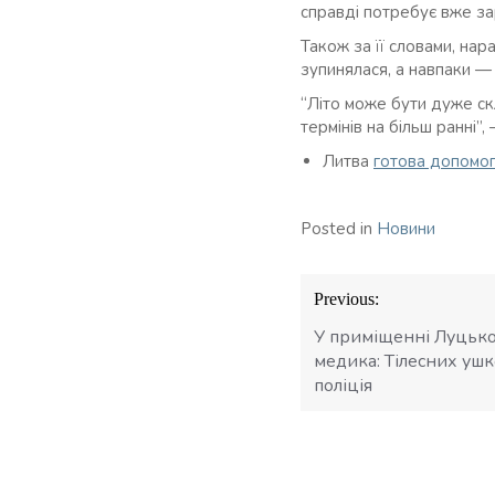
справді потребує вже зар
Також за її словами, на
зупинялася, а навпаки —
“Літо може бути дуже ск
термінів на більш ранні”,
Литва
готова допомог
Posted in
Новини
Навігація
Previous:
записів
У приміщенні Луцьк
медика: Тілесних уш
поліція