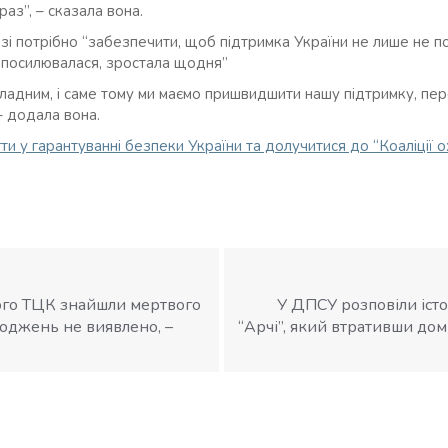
аз”, – сказала вона.
разі потрібно “забезпечити, щоб підтримка України не лише не 
 посилювалася, зростала щодня”
ладним, і саме тому ми маємо пришвидшити нашу підтримку, перен
 – додала вона.
ти у гарантуванні безпеки України та долучитися до “Коаліції о
ого ТЦК знайшли мертвого
У ДПСУ розповіли іс
коджень не виявлено, –
“Арчі”, який втративши до