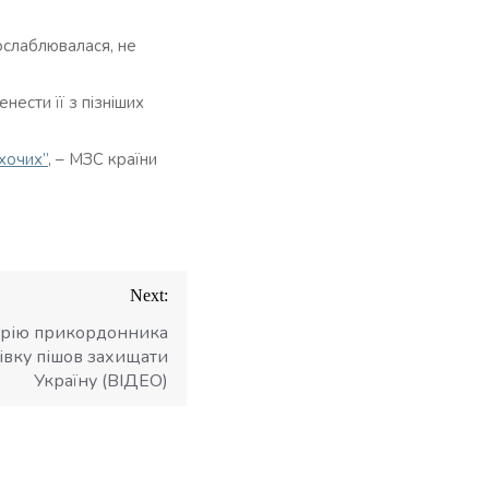
послаблювалася, не
ести її з пізніших
хочих”
, – МЗС країни
Next:
торію прикордонника
мівку пішов захищати
Україну (ВІДЕО)