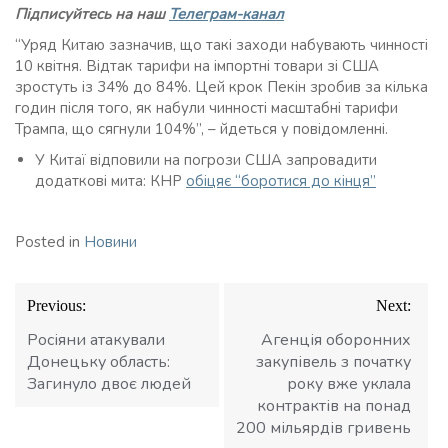
Підписуйтесь на наш
Телеграм-канал
“Уряд Китаю зазначив, що такі заходи набувають чинності
10 квітня. Відтак тарифи на імпортні товари зі США
зростуть із 34% до 84%. Цей крок Пекін зробив за кілька
годин після того, як набули чинності масштабні тарифи
Трампа, що сягнули 104%”, – йдеться у повідомленні.
У Китаї відповили на погрози США запровадити
додаткові мита: КНР
обіцяє “боротися до кінця”
Posted in
Новини
Навігація
Previous:
Next:
записів
Росіяни атакували
Агенція оборонних
Донецьку область:
закупівель з початку
Загинуло двоє людей
року вже уклала
контрактів на понад
200 мільярдів гривень