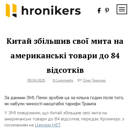
Skip
to
TOG
content
Хронікерс
Інформаційний
знак якості
Китай збільшив свої мита на
американські товари до 84
відсотків
09.04.2025
0 Comments
BY
Олег Тихолиз
За даними ЗМІ, Пекін зробив ца за кілька годин після того,
як набули чинності масштабні тарифи Трампа
У ЗМІ повідомили, що Китай збільшив свої мита на
американські товари до 84 відсотків, передає Хронікерс з
посиланням на
Цензор.НЕТ
.