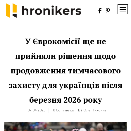
Skip
to
TOG
content
Хронікерс
Інформаційний
знак якості
У Єврокомісії ще не
прийняли рішення щодо
продовження тимчасового
захисту для українців після
березня 2026 року
07.04.2025
0 Comments
BY
Олег Тихолиз