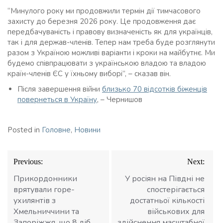
“Минулого року ми продовжили термін дії тимчасового
захисту до березня 2026 року. Це продовження дає
передбачуваність і правову визначеність як для українців,
так і для держав-членів. Тепер нам треба буде розглянути
разом з Україною можливі варіанти і кроки на майбутнє. Ми
будемо співпрацювати з українською владою та владою
країн-членів ЄС у їхньому виборі”, – сказав він.
Після завершення війни
близько 70 відсотків біженців
повернеться в Україну
, – Чернишов
Posted in
Головне
,
Новини
Навігація
Previous:
Next:
записів
Прикордонники
У росіян на Півдні не
врятували горе-
спостерігається
ухилянтів з
достатньої кількості
Хмельниччини та
військових для
Запоріжжя, що 8 діб
здійснення масштабної