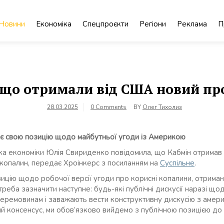
Новини
Економіка
Спецпроєкти
Регіони
Реклама
П
 що отримали від США новий пр
28.03.2025
0 Comments
BY
Олег Тихолиз
є свою позицію щодо майбутньої угоди із Америкою
рка економіки Юлія Свириденко повідомила, що Кабмін отримав
опалин, передає Хроінкерс з посиланням на
Суспільне
.
ицію щодо робочої версії угоди про корисні копалини, отриман
еба зазначити наступне: будь-які публічні дискусії наразі щод
еремовинам і заважають вести конструктивну дискусію з амер
ий консенсус, ми обов’язково вийдемо з публічною позицією до