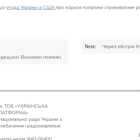
 що
угода України із США
про корисні копалини стримуватиме ро
Через обстріл К
Next:
Одещині: Виникли пожежі
ик: ТОВ «УКРАЇНСЬКА
ЛАТФОРМА»
Національної ради України з
елебачення і радіомовлення
катор медіа: R40-06400