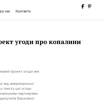
ро нас
Контакти
оект угоди про копалини
 новий проект угоди між
ої від американської
о тексту цієї угоди
иканськими партнерами.
 депутатів Верховної