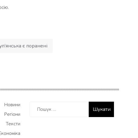
сію.
уп’янська є поранені
Пошук:
Новини
Регіони
Тексти
Економіка