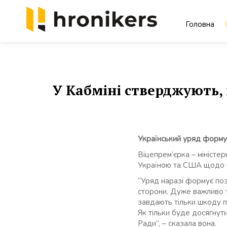
Skip
to
Головна
content
Хронікерс
Інформаційний знак якості
У Кабміні стверджують,
Український уряд форму
Віцепрем’єрка – міністе
Україною та США щодо к
“Уряд наразі формує поз
сторони. Дуже важливо тр
завдають тільки шкоду п
Як тільки буде досягнут
Ради”, – сказала вона.