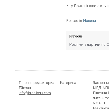
у Британії вважають,
Posted in
Новини
Навігація
Previous:
записів
Росіяни вдарили по 
Головна редакторка — Катерина
Засновн
Ейхман
МЕДІАП
info@hronikers.com
Рішення 
питань т
№1631
Ідентифі