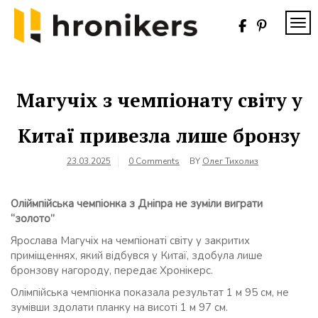
Skip
to
TOG
content
Хронікерс
Інформаційний
знак якості
Магучіх з чемпіонату світу у
Китаї привезла лише бронзу
23.03.2025
0 Comments
BY
Олег Тихолиз
Оліймпійська чемпіонка з Дніпра не зуміли виграти
“золото”
Ярослава Магучіх на чемпіонаті світу у закритих
приміщеннях, який відбувся у Китаї, здобула лише
бронзову нагороду, передає Хронікерс.
Олімпійська чемпіонка показала результат 1 м 95 см, не
зумівши здолати планку на висоті 1 м 97 см.