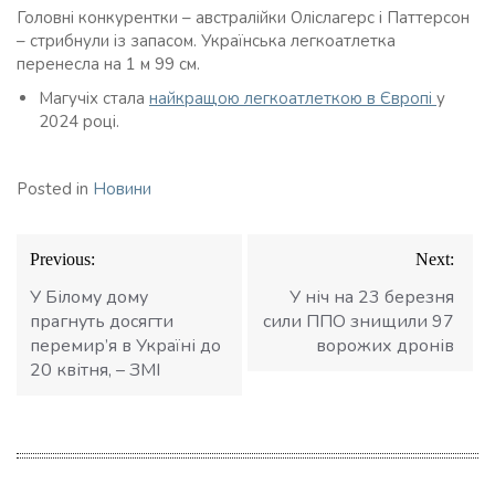
Головні конкурентки – австралійки Оліслагерс і Паттерсон
– стрибнули із запасом. Українська легкоатлетка
перенесла на 1 м 99 см.
Магучіх стала
найкращою легкоатлеткою в Європі
у
2024 році.
Posted in
Новини
Навігація
Previous:
Next:
записів
У Білому дому
У ніч на 23 березня
прагнуть досягти
сили ППО знищили 97
перемир’я в Україні до
ворожих дронів
20 квітня, – ЗМІ