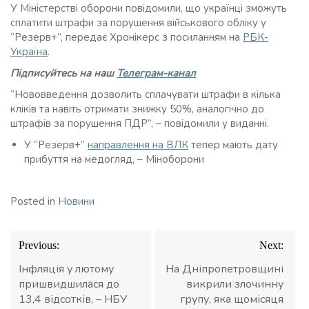
У Міністерстві оборони повідомили, що українці зможуть
сплатити штрафи за порушення військового обліку у
“Резерв+”, передає Хронікерс з посиланням на
РБК-
Україна
.
Підписуйтесь на наш
Телеграм-канал
“Нововведення дозволить сплачувати штрафи в кілька
кліків та навіть отримати знижку 50%, аналогічно до
штрафів за порушення ПДР”, – повідомили у виданні.
У “Резерв+”
направлення на ВЛК
тепер мають дату
прибуття на медогляд, – Міноборони
Posted in
Новини
Навігація
Previous:
Next:
записів
Інфляція у лютому
На Дніпропетровщині
пришвидшилася до
викрили злочинну
13,4 відсотків, – НБУ
групу, яка щомісяця