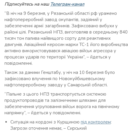
Підписуйтесь на наш
Телеграм-канал
“В ніч на 9 березня, у Рязанській області рф уражено
нафтопереробний завод окупантів, задіяний у
забезпеченні армії загарбників. Зафіксовано вибухи у
районі цілі. Рязанський НПЗ, виготовляв в середньому 840
тисяч тон палива найвищого сорту для реактивних
двигунів. Авіаційний керосин марки ТС-1 його виробництва
активно використовувався авіацією військ агресора у
процесах ударів по території України”, – йдеться у
повідомленні.
Також за даними Генштабу, у ніч на 10 березня було
зафіксовано влучення по Новокуйбишевському
нафтопереробному заводу у Самарській області.
“Пальне з цього НПЗ транспортується системою
продуктопроводів та залізничними шляхами для
забезпечення угруповання військ ворога на північному
напрямку”, – йдеться у повідомленні.
Ситуація на кордоні з Курщиною
під контролем
:
Загрози оточення немає, – Сирський