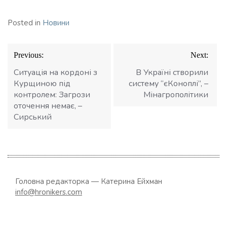
Posted in
Новини
Навігація
Previous:
Next:
записів
Ситуація на кордоні з
В Україні створили
Курщиною під
систему “єКоноплі”, –
контролем: Загрози
Мінагрополітики
оточення немає, –
Сирський
Головна редакторка — Катерина Ейхман
info@hronikers.com