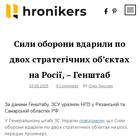
Skip
to
TOG
content
Хронікерс
Інформаційний
знак якості
Сили оборони вдарили по
двох стратегічних об’єктах
на Росії, – Генштаб
10.03.2025
0 Comments
BY
Олег Тихолиз
За даними Генштабу, ЗСУ уразили НПЗ у Рязанській та
Самарській областях РФ
У Генеральному штабі ЗС України
повідомили
, що Сили
оборони вдарили по двох стратегічних об’єктах на росії,
передає Хронікерс.