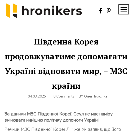
Skip
to
TOG
content
Хронікерс
Інформаційний
знак якості
Південна Корея
продовжуватиме допомагати
Україні відновити мир, – МЗС
країни
04.03.2025
0 Comments
BY
Олег Тихолиз
За даними МЗС Південної Кореї, Сеул не має наміру
змінювати нинішню політику допомоги Україні
Речник МЗС Південної Кореї Лі Чже Ун заявив, що його