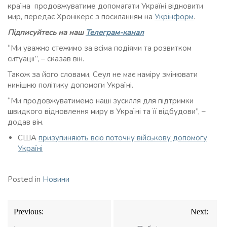
країна продовжуватиме допомагати Україні відновити
мир, передає Хронікерс з посиланням на
Укрінформ
.
Підписуйтесь на наш
Телеграм-канал
“Ми уважно стежимо за всіма подіями та розвитком
ситуації”, – сказав він.
Також за його словами, Сеул не має наміру змінювати
нинішню політику допомоги Україні.
“Ми продовжуватимемо наші зусилля для підтримки
швидкого відновлення миру в Україні та її відбудови”, –
додав він.
США
призупиняють всю поточну військову допомогу
Україні
Posted in
Новини
Навігація
Previous:
Next:
записів