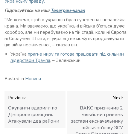
Українську правду.
Підписуйтесь на наш
Телеграм-канал
“Ми хочемо, щоб в українців була суверенна і незалежна
країна. Ми вважаємо, що українські війська б’ються дуже
хоробро, але ми перебуваємо на тій стадії, коли ні Європа,
ні Сполучені Штати, ні українці не можуть продовжувати
цю війну нескінченно”, – сказав він.
Україна
прагне миру та готова працювати під сильним
лідерством Трампа
, – Зеленський
Posted in
Новини
Навігація
Previous:
Next:
записів
Окупанти вдарили по
ВАКС призначив 2
Дніпропетровщині:
мільйони гривень
Атакували два райони
застави ексначальнику
військ зв’язку ЗСУ