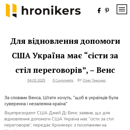
Skip
to
TOG
content
Хронікерс
Інформаційний
знак якості
Для відновлення допомоги
США Україна має “сісти за
стіл переговорів”, – Венс
04.03.2025
0 Comments
BY
Олег Тихолиз
За словами Венса, Штати хочуть, “щоб в українців була
суверенна і незалежна країна”
Віцепрезидент США Джей Ді Венс заявив, що для
відновлення допомоги США Україна має “сісти за стіл
переговорів”, передає Хронікерс з посиланням на