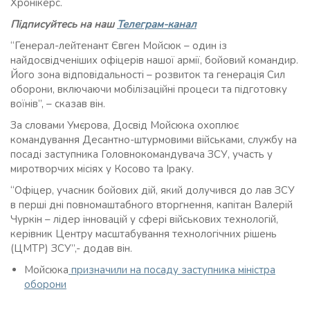
Хронікерс.
Підписуйтесь на наш
Телеграм-канал
“Генерал-лейтенант Євген Мойсюк – один із
найдосвідченіших офіцерів нашої армії, бойовий командир.
Його зона відповідальності – розвиток та генерація Сил
оборони, включаючи мобілізаційні процеси та підготовку
воїнів”, – сказав він.
За словами Умєрова, Досвід Мойсюка охоплює
командування Десантно-штурмовими військами, службу на
посаді заступника Головнокомандувача ЗСУ, участь у
миротворчих місіях у Косово та Іраку.
“Офіцер, учасник бойових дій, який долучився до лав ЗСУ
в перші дні повномаштабного вторгнення, капітан Валерій
Чуркін – лідер інновацій у сфері військових технологій,
керівник Центру масштабування технологічних рішень
(ЦМТР) ЗСУ”,- додав він.
Мойсюка
призначили на посаду заступника міністра
оборони