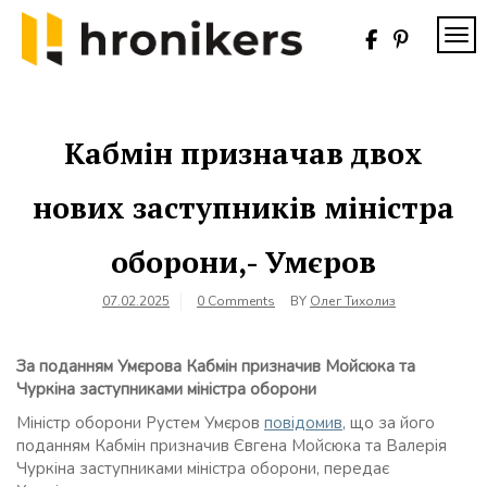
Skip
to
TOG
content
Хронікерс
Інформаційний
знак якості
Кабмін призначав двох
нових заступників міністра
оборони,- Умєров
07.02.2025
0 Comments
BY
Олег Тихолиз
За поданням Умєрова Кабмін призначив Мойсюка та
Чуркіна заступниками міністра оборони
Міністр оборони Рустем Умєров
повідомив
, що за його
поданням Кабмін призначив Євгена Мойсюка та Валерія
Чуркіна заступниками міністра оборони, передає