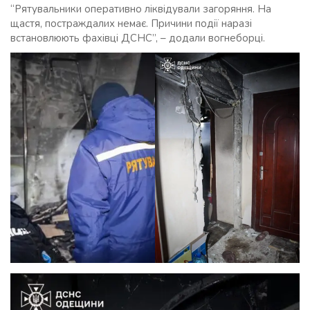
“Рятувальники оперативно ліквідували загоряння. На
щастя, постраждалих немає. Причини події наразі
встановлюють фахівці ДСНС”, – додали вогнеборці.