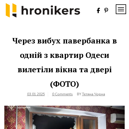
Skip
to
TOG
content
Хронікерс
Інформаційний
знак якості
Через вибух павербанка в
одній з квартир Одеси
вилетіли вікна та двері
(ФОТО)
03.01.2025
0 Comments
BY
Тетяна Чорна