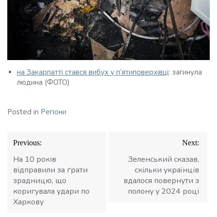
на Закарпатті стався вибух у п’ятиповерхівці
: загинула
людина (ФОТО)
Posted in
Регіони
Навігація
Previous:
Next:
записів
На 10 років
Зеленський сказав,
відправили за ґрати
скільки українців
зрадницю, що
вдалося повернути з
коригувала удари по
полону у 2024 році
Харкову