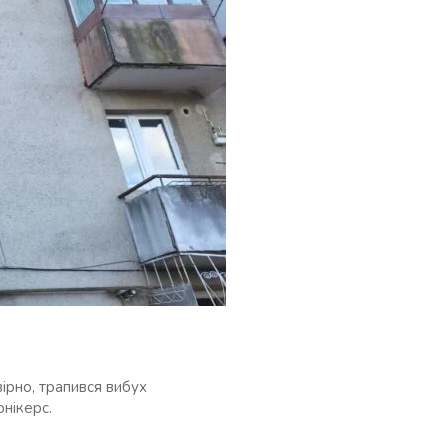
ірно, трапився вибух
онікерс.