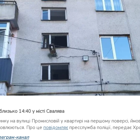
близько 14:40 у місті Свалява
нку на вулиці Промисловій у квартирі на першому поверсі, ймов
ановлюються. Про це
повідомляє
пресслужба поліції, передає Хр
леграм-канал