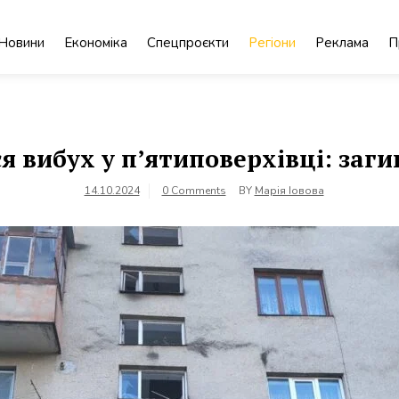
Новини
Економіка
Спецпроєкти
Регіони
Реклама
П
ся вибух у п’ятиповерхівці: заг
14.10.2024
0 Comments
BY
Марія Іовова