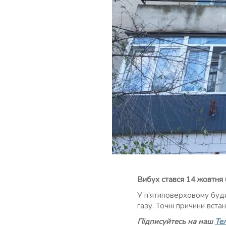
Вибух стався 14 жовтня 
У п’ятиповерховому буди
газу. Точні причини вст
Підписуйтесь на наш
Те