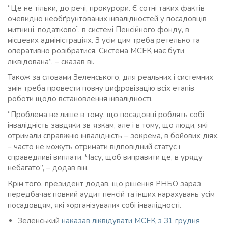
“Це не тільки, до речі, прокурори. Є сотні таких фактів
очевидно необґрунтованих інвалідностей у посадовців
митниці, податкової, в системі Пенсійного фонду, в
місцевих адміністраціях. З усім цим треба ретельно та
оперативно розібратися. Система МСЕК має бути
ліквідована”, – сказав ві.
Також за словами Зеленського, для реальних і системних
змін треба провести повну цифровізацію всіх етапів
роботи щодо встановлення інвалідності.
“Проблема не лише в тому, що посадовці роблять собі
інвалідність завдяки звʼязкам, але і в тому, що люди, які
отримали справжню інвалідність – зокрема, в бойових діях,
– часто не можуть отримати відповідний статус і
справедливі виплати. Часу, щоб виправити це, в уряду
небагато”, – додав він.
Крім того, президент додав, що рішення РНБО зараз
передбачає повний аудит пенсій та інших нарахувань усім
посадовцям, які «організували» собі інвалідності.
Зеленський
наказав ліквідувати МСЕК з 31 грудня