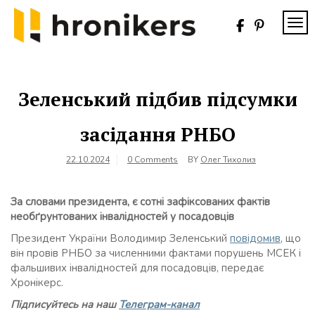
Skip
to
TOG
content
Хронікерс
Інформаційний
знак якості
Зеленський підбив підсумки
засідання РНБО
22.10.2024
0 Comments
BY
Олег Тихолиз
За словами президента, є сотні зафіксованих фактів
необґрунтованих інвалідностей у посадовців
Президент України Володимир Зеленський
повідомив
, що
він провів РНБО за численними фактами порушень МСЕК і
фальшивих інвалідностей для посадовців, передає
Хронікерс.
Підписуйтесь на наш
Телеграм-канал