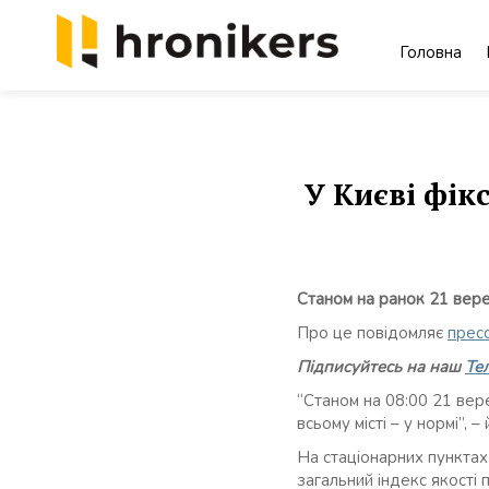
Skip
to
Головна
content
Хронікерс
Інформаційний знак якості
У Києві фік
Станом на ранок 21 верес
Про це повідомляє
прес
Підписуйтесь на наш
Те
“Станом на 08:00 21 вер
всьому місті – у нормі”, 
На стаціонарних пунктах
загальний індекс якості 