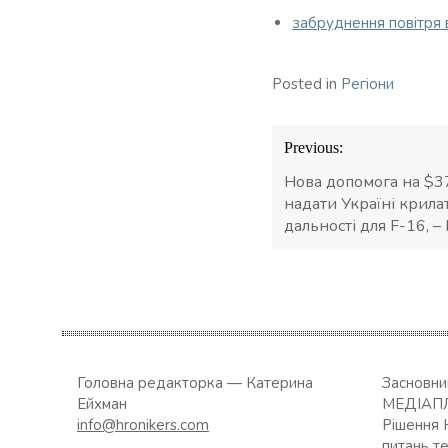
забруднення повітря 
Posted in
Регіони
Навігація
Previous:
записів
Нова допомога на $3
надати Україні крила
дальності для F-16, – P
Головна редакторка — Катерина
Засновн
Ейхман
МЕДІАП
info@hronikers.com
Рішення 
питань т