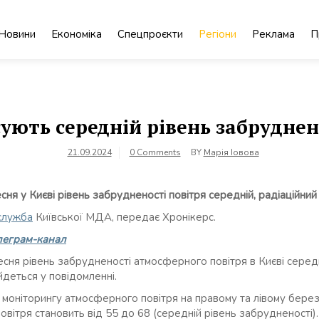
Новини
Економіка
Спецпроєкти
Регіони
Реклама
П
сують середній рівень забруднен
21.09.2024
0 Comments
BY
Марія Іовова
ня у Києві рівень забрудненості повітря середній, радіаційний
служба
Київської МДА, передає Хронікерс.
леграм-канал
есня рівень забрудненості атмосферного повітря в Києві середн
– йдеться у повідомленні.
 моніторингу атмосферного повітря на правому та лівому березі
повітря становить від 55 до 68 (середній рівень забрудненості).