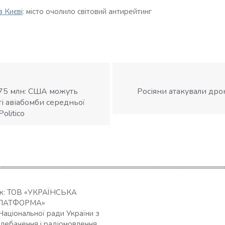
в Києві
: місто очолило світовий антирейтинг
75 млн: США можуть
Росіяни атакували дро
ті авіабомби середньої
olitico
ик: ТОВ «УКРАЇНСЬКА
ЛАТФОРМА»
Національної ради України з
елебачення і радіомовлення