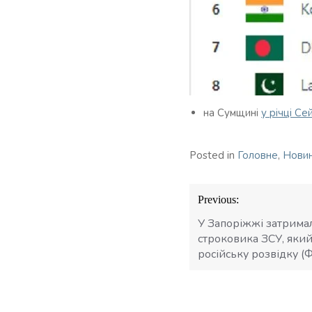
на Сумщині
у річці С
Posted in
Головне
,
Нови
Навігація
Previous:
записів
У Запоріжжі затрима
строковика ЗСУ, яки
російську розвідку (