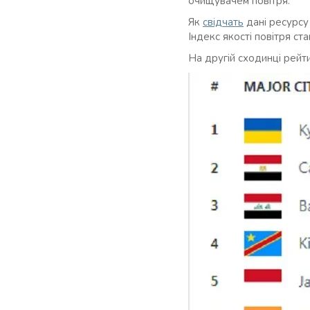
очищувачем повітря.
Як
свідчать
дані ресурсу 
Індекс якості повітря ст
На другій сходинці рейтин