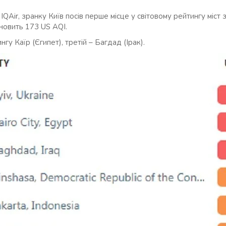
IQAir, зранку Київ посів перше місце у світовому рейтингу міст
ановить 173 US AQI.
гу Каїр (Єгипет), третій – Багдад (Ірак).