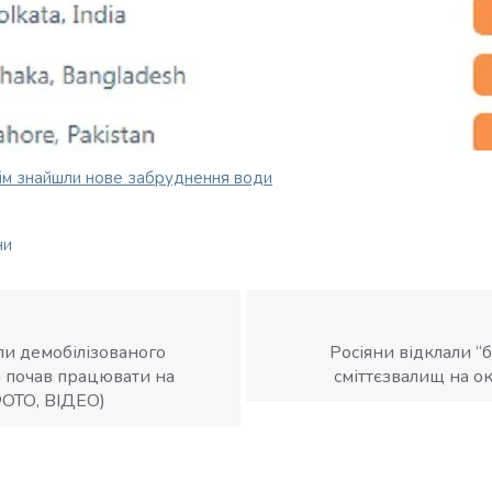
ейм знайшли нове забруднення води
ни
ли демобілізованого
Росіяни відклали “
й почав працювати на
сміттєзвалищ на о
ФОТО, ВІДЕО)