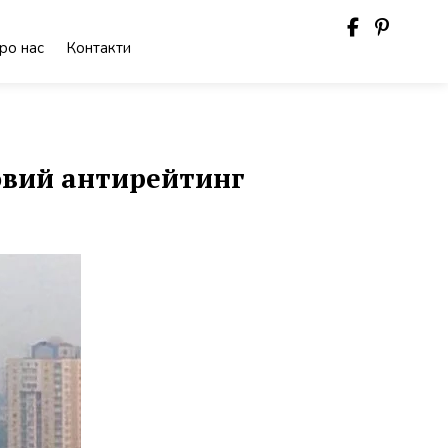
ро нас
Контакти
товий антирейтинг