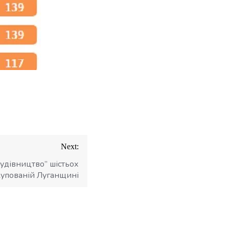
Next:
будівництво” шістьох
купованій Луганщині