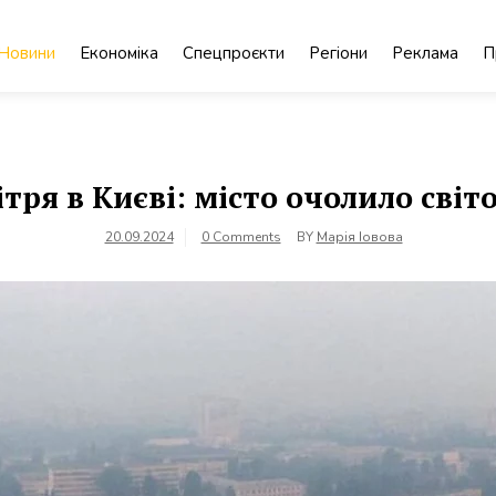
Новини
Економіка
Спецпроєкти
Регіони
Реклама
П
тря в Києві: місто очолило сві
20.09.2024
0 Comments
BY
Марія Іовова