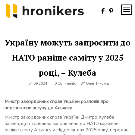
Skip
to
TOG
content
Хронікерс
Інформаційний
знак якості
Україну можуть запросити до
НАТО раніше саміту у 2025
році, – Кулеба
04.09.2024
0 Comments
BY
Олег Тихолиз
Міністр закордонних справ України розповів про
перспективи вступу до Альянсу
Міністр закордонних справ України Дмитро Кулеба
заявив, що отримання запрошення до НАТО можливе
раніше саміту Альянсу у Нідерландах 2025 року, передає