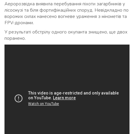
Аеророзвідка виявила перебування піхоти загарбників у
лісосмузі та біля фортифікаційних споруд. Невідкладно по
ворожих силах нанесено вогневе ураження з мінометів та
FPV-дронами.
У результаті обстрілу одного окупанта знищено, ще двох
поранено.