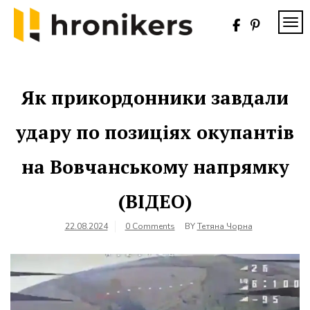
Skip
to
TOG
content
Хронікерс
Інформаційний
знак якості
Як прикордонники завдали
удару по позиціях окупантів
на Вовчанському напрямку
(ВІДЕО)
22.08.2024
0 Comments
BY
Тетяна Чорна