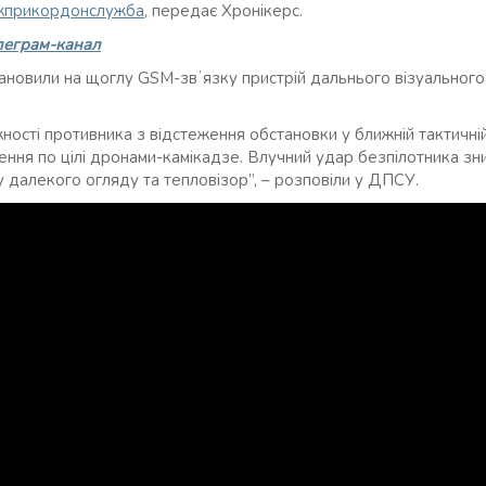
прикордонслужба
, передає Хронікерс.
леграм-канал
тановили на щоглу GSM-звʼязку пристрій дальнього візуальног
ості противника з відстеження обстановки у ближній тактичні
ення по цілі дронами-камікадзе. Влучний удар безпілотника з
 далекого огляду та тепловізор”, – розповіли у ДПСУ.