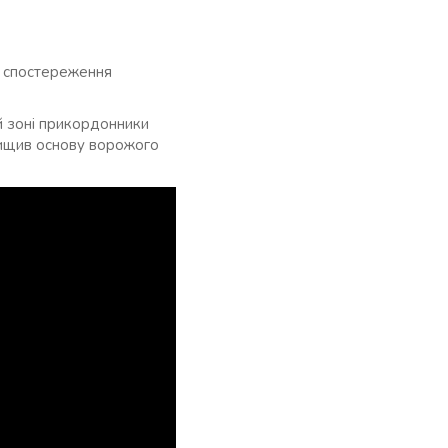
о спостереження
й зоні прикордонники
нищив основу ворожого