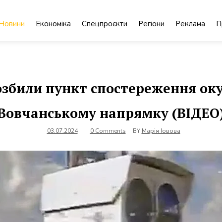
Новини
Економіка
Спецпроєкти
Регіони
Реклама
П
збили пункт спостереження ок
Вовчанському напрямку (ВІДЕО
03.07.2024
0 Comments
BY
Марія Іовова