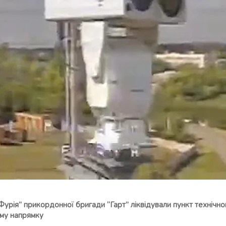
“Фурія” прикордонної бригади “Гарт” ліквідували пункт технічн
ому напрямку