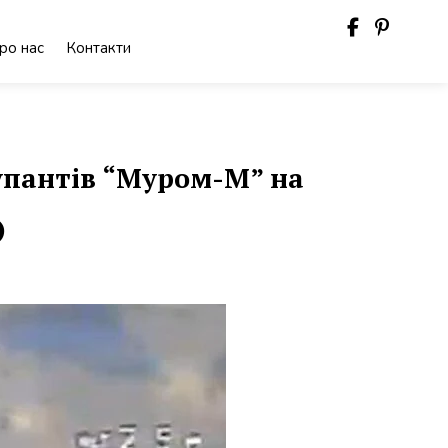
ро нас
Контакти
упантів “Муром-М” на
)