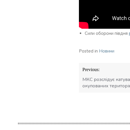
Сили оборони півдня
Posted in
Новини
Навігація
Previous:
записів
МКС розслідує катуван
окупованих територі