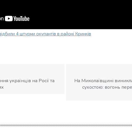
відбили 4 штурми окупантів в районі Кринків
ня українців на Росії та
На Миколаївщині виникл
ях
сухостою: вогонь пер