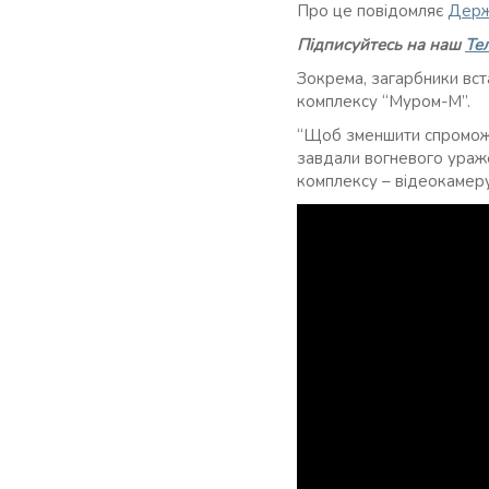
Про це повідомляє
Держ
Підписуйтесь на наш
Те
Зокрема, загарбники вс
комплексу “Муром-М”.
“Щоб зменшити спроможн
завдали вогневого ураж
комплексу – відеокамеру