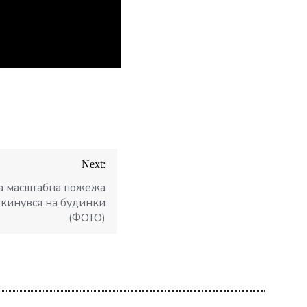
Next:
а масштабна пожежа
екинувся на будинки
(ФОТО)