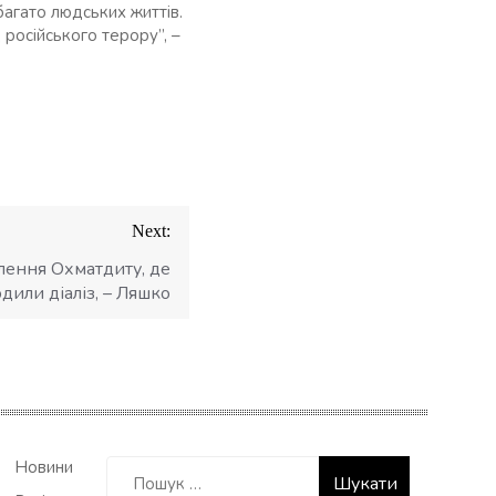
багато людських життів.
 російського терору”, –
Next:
лення Охматдиту, де
дили діаліз, – Ляшко
Пошук:
Новини