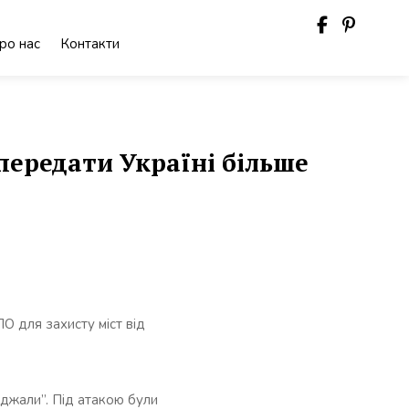
ро нас
Контакти
передати Україні більше
О для захисту міст від
нджали”. Під атакою були