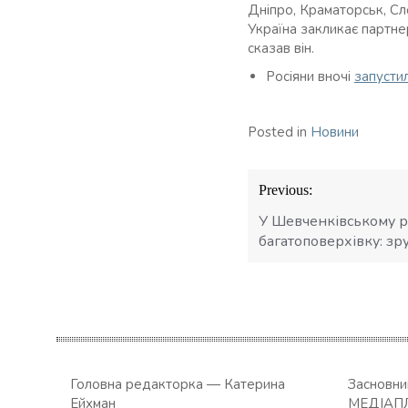
Дніпро, Краматорськ, Сл
Україна закликає партнер
сказав він.
Росіяни вночі
запустил
Posted in
Новини
Навігація
Previous:
записів
У Шевченківському р
багатоповерхівку: зр
Головна редакторка — Катерина
Засновн
Ейхман
МЕДІАП