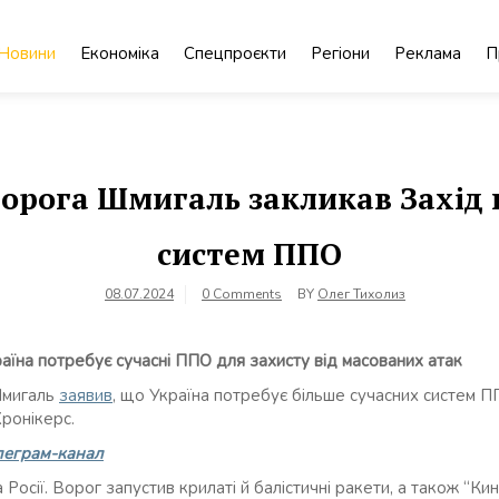
Новини
Економіка
Спецпроєкти
Регіони
Реклама
П
ворога Шмигаль закликав Захід 
систем ППО
08.07.2024
0 Comments
BY
Олег Тихолиз
аїна потребує сучасні ППО для захисту від масованих атак
Шмигаль
заявив
, що Україна потребує більше сучасних систем ПП
ронікерс.
леграм-канал
Росії. Ворог запустив крилаті й балістичні ракети, а також “Ки