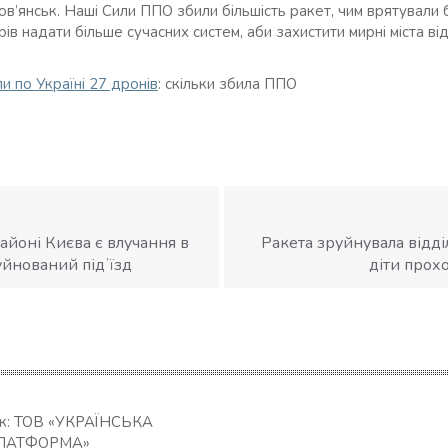
ов’янськ. Наші Сили ППО збили більшість ракет, чим врятували 
ів надати більше сучасних систем, аби захистити мирні міста від
и по Україні 27 дронів
: скільки збила ППО
айоні Києва є влучання в
Ракета зруйнувала відді
уйнований підʼїзд
діти прохо
ик: ТОВ «УКРАЇНСЬКА
ЛАТФОРМА»