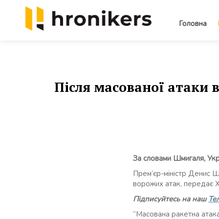
Skip
to
Головна
content
Хронікерс
Інформаційний знак якості
Після масованої атаки 
За словами Шмигаля, Укр
Прем’єр-міністр Денис 
ворожих атак, передає Х
Підписуйтесь на наш
Те
“Масована ракетна атака 