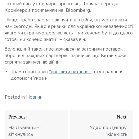
готовий вислухати мирні пропозиції Трампа, передає
Хронікерс з посиланням на Bloomberg.
“Якщо Трамп знає, як закінчити цю війну, він має сказати
нам сьогодні. Якщо є ризики для української незалежності,
якщо ми втратимо державність – ми хочемо бути до цього
готові, ми хочемо знати”, – сказав він.
Зеленський також поскаржився на затримки поставок
зброї від західних партнерів і зазначив, що Китай може
сприяти закінченню війни.
Трамп пригрозив
“вирішити питання”
щодо надання
допомоги Україні.
Posted in
Новини
Навігація
Previous:
Next:
записів
На Львівщині
Удар по Дніпру:
зіткнулись
кількість