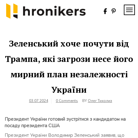
Skip
to
TOG
content
Хронікерс
Інформаційний
знак якості
Зеленський хоче почути від
Трампа, які загрози несе його
мирний план незалежності
України
03.07.2024
0 Comments
BY
Олег Тихолиз
Президент України готовий зустрітися з кандидатом на
посаду президента США
Президент України Володимир Зеленський заявив, що