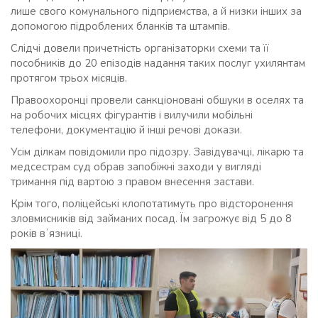
лише свого комунального підприємства, а й низки інших за
допомогою підроблених бланків та штампів.
Слідчі довели причетність організаторки схеми та її
пособників до 20 епізодів надання таких послуг ухилянтам
протягом трьох місяців.
Правоохоронці провели санкціоновані обшуки в оселях та
на робочих місцях фігурантів і вилучили мобільні
телефони, документацію й інші речові докази.
Усім ділкам повідомили про підозру. Завідувачці, лікарю та
медсестрам суд обрав запобіжні заходи у вигляді
тримання під вартою з правом внесення застави.
Крім того, поліцейські клопотатимуть про відсторонення
зловмисників від займаних посад. Їм загрожує від 5 до 8
років вʼязниці.