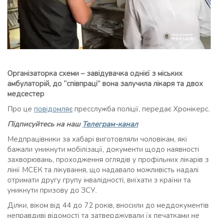
Організаторка схеми – завідувачка однієї з міських
амбулаторій, до “співпраці” вона залучила лікаря та двох
медсестер
Про це
повідомляє
пресслужба поліції, передає Хронікерс.
Підписуйтесь на наш
Телеграм-канал
Медпрацівники за хабарі виготовляли чоловікам, які
бажали уникнути мобілізації, документи щодо наявності
захворювань, проходження оглядів у профільних лікарів з
лінії МСЕК та лікування, що надавало можливість надалі
отримати другу групу інвалідності, виїхати з країни та
уникнути призову до ЗСУ.
Ділки, віком від 44 до 72 років, вносили до меддокументів
неправдиві відомості та затверджували їх печатками не