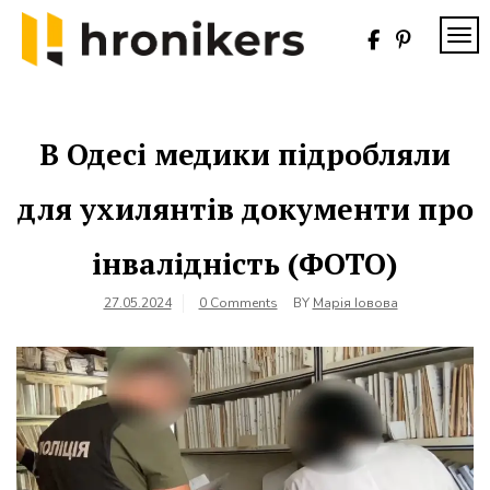
Skip
to
TOG
content
Хронікерс
Інформаційний
знак якості
В Одесі медики підробляли
для ухилянтів документи про
інвалідність (ФОТО)
27.05.2024
0 Comments
BY
Марія Іовова