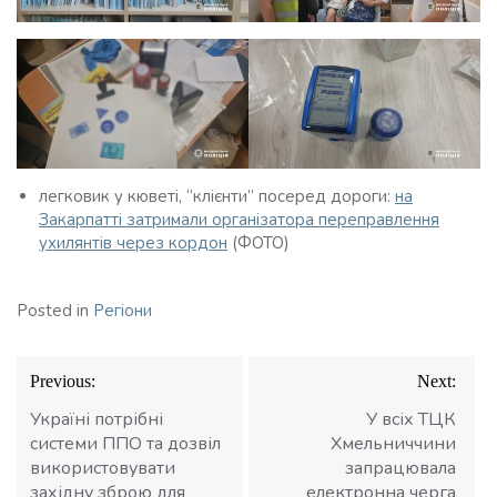
легковик у кюветі, “клієнти” посеред дороги:
на
Закарпатті затримали організатора переправлення
ухилянтів через кордон
(ФОТО)
Posted in
Регіони
Навігація
Previous:
Next:
записів
Україні потрібні
У всіх ТЦК
системи ППО та дозвіл
Хмельниччини
використовувати
запрацювала
західну зброю для
електронна черга