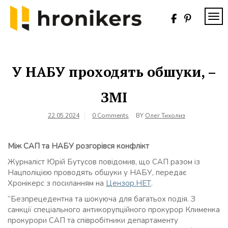
Skip
to
TOG
content
Хронікерс
Інформаційний
знак якості
У НАБУ проходять обшуки, –
ЗМІ
22.05.2024
0 Comments
BY
Олег Тихолиз
Між САП та НАБУ розгорівся конфлікт
Журналіст Юрій Бутусов повідомив, що САП разом із
Нацполіцією проводять обшуки у НАБУ, передає
Хронікерс з посиланням на
Цензор.НЕТ
.
“Безпрецедентна та шокуюча для багатьох подія. З
санкції спеціального антикорупційного прокурор Клименка
прокурори САП та співробітники департаменту