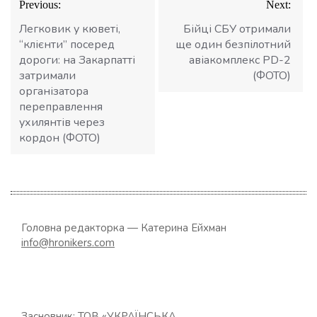
Previous:
Next:
записів
Легковик у кюветі,
Бійці СБУ отримали
“клієнти” посеред
ще один безпілотний
дороги: на Закарпатті
авіакомплекс PD-2
затримали
(ФОТО)
організатора
переправлення
ухилянтів через
кордон (ФОТО)
Головна редакторка — Катерина Ейхман
info@hronikers.com
Засновник: ТОВ «УКРАЇНСЬКА