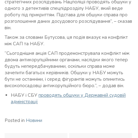
стратегічних розслідувань Нацполіціі проводять обшуки у
одного з детективів спецпідрозділу НАБУ, який веде
роботу під прикриттям. Підстава для обшуки справа про
розголошення даних досудового розслідування”, – сказав
він.
Також за словами Бутусова, ця подія вказує на конфлікт
між САП та НАБУ.
“Сьогоднішня акція САП продемонструвала конфлікт між
двома антикорупційними органами, наслідки якого тепер
будуть непередбачуваними, оскільки справа може
зачепити багатьох керівників. Обшуки у НАБУ можуть
бути не останніми, і серед фігурантів можуть опинитись
високопосадовці антикорупційного бюро.”, – додав він.
НАБУ і СБУ
проводять обшуки у Державній судовій
адміністрації
Posted in
Новини
Навігація